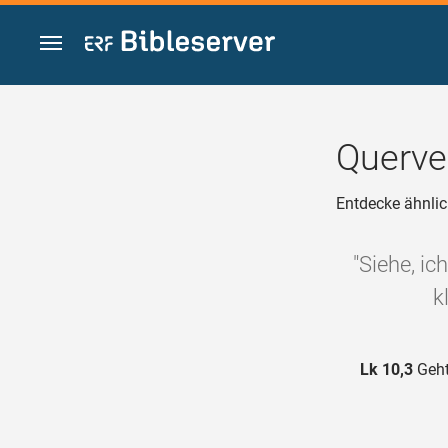
Zum Inhalt springen
Querve
Entdecke ähnlic
"Siehe, ic
k
Lk 10,3
Geht