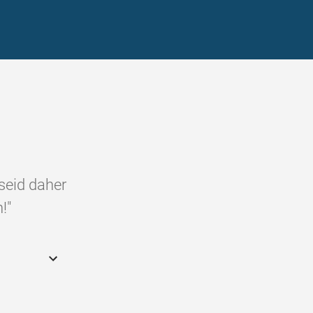
 seid daher
!"