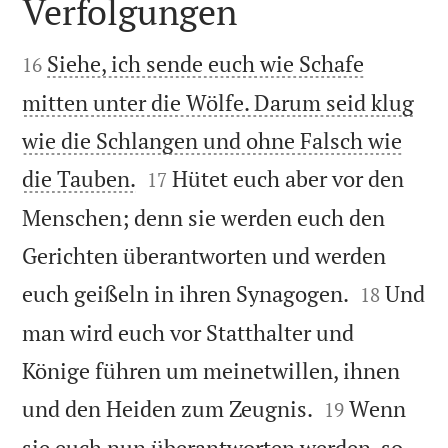
Verfolgungen


Siehe, ich sende euch wie Schafe
16
mitten unter die Wölfe. Darum seid klug
wie die Schlangen und ohne Falsch wie


die Tauben.
Hütet euch aber vor den
17
Menschen; denn sie werden euch den
Gerichten überantworten und werden


euch geißeln in ihren Synagogen.
Und
18
man wird euch vor Statthalter und
Könige führen um meinetwillen, ihnen


und den Heiden zum Zeugnis.
Wenn
19
sie euch nun überantworten werden, so