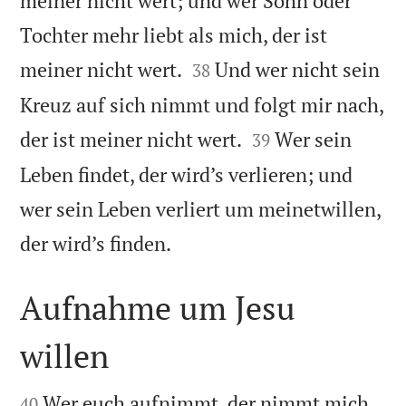
meiner nicht wert; und wer Sohn oder
Tochter mehr liebt als mich, der ist


meiner nicht wert.
Und wer nicht sein
38
Kreuz auf sich nimmt und folgt mir nach,


der ist meiner nicht wert.
Wer sein
39
Leben findet, der wird’s verlieren; und
wer sein Leben verliert um meinetwillen,

der wird’s finden.
Aufnahme um Jesu
willen


Wer euch aufnimmt, der nimmt mich
40