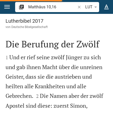
Zum Inhalt springen
Bibelstelle oder Beg
LUT
Matthäus 10
Lutherbibel 2017
von
Deutsche Bibelgesellschaft
Die Berufung der Zwölf


Und er rief seine zwölf Jünger zu sich
1
und gab ihnen Macht über die unreinen
Geister, dass sie die austrieben und
heilten alle Krankheiten und alle


Gebrechen.
Die Namen aber der zwölf
2
Apostel sind diese: zuerst Simon,