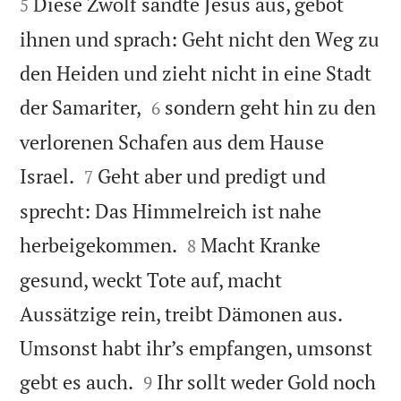


Diese Zwölf sandte Jesus aus, gebot
5
ihnen und sprach: Geht nicht den Weg zu
den Heiden und zieht nicht in eine Stadt


der Samariter,
sondern geht hin zu den
6
verlorenen Schafen aus dem Hause


Israel.
Geht aber und predigt und
7
sprecht: Das Himmelreich ist nahe


herbeigekommen.
Macht Kranke
8
gesund, weckt Tote auf, macht
Aussätzige rein, treibt Dämonen aus.
Umsonst habt ihr’s empfangen, umsonst


gebt es auch.
Ihr sollt weder Gold noch
9