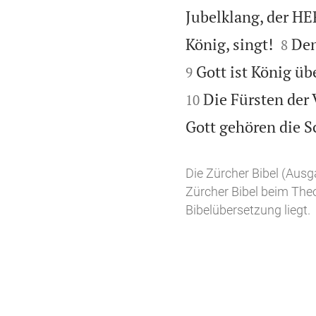
Jubelklang, der HE


König, singt!
Den
8
Gott ist König üb
9
Die Fürsten der
10
Gott gehören die Sc
Die Zürcher Bibel (Aus
Zürcher Bibel beim Theo
Bibelübersetzung liegt.