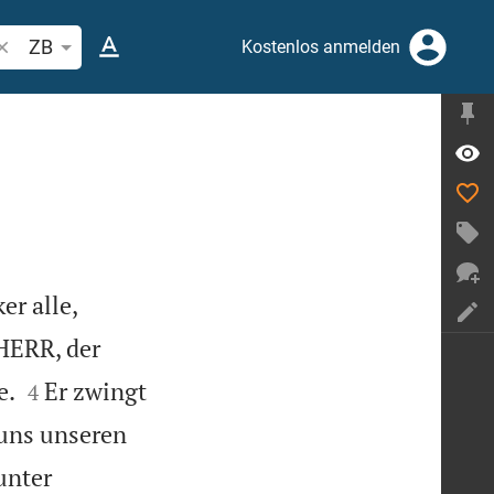
ibelstelle oder Begriff suchen
ZB
Kostenlos anmelden
er alle,
HERR, der


e.
Er zwingt
4
 uns unseren
unter