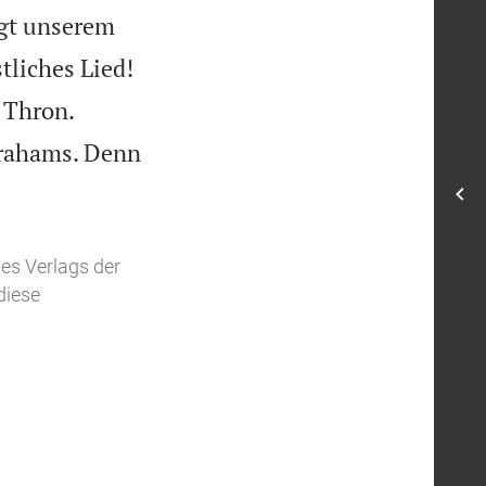
ngt unserem


tliches Lied!


n Thron.
brahams. Denn
es Verlags der
diese