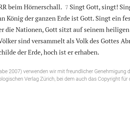


RR beim Hörnerschall.
Singt Gott, singt! Si
7
n König der ganzen Erde ist Gott. Singt ein fes
er die Nationen, Gott sitzt auf seinem heilige
 Völker sind versammelt als Volk des Gottes A

hilde der Erde, hoch ist er erhaben.
gabe 2007) verwenden wir mit freundlicher Genehmigung d
logischen Verlag Zürich, bei dem auch das Copyright für 