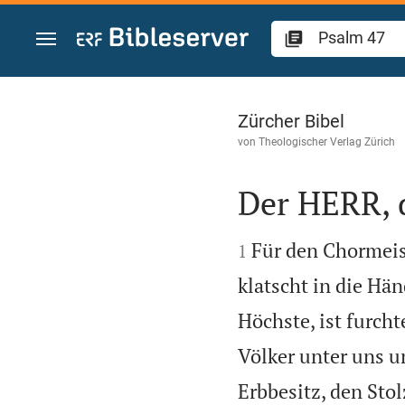
Zum Inhalt springen
Psalm 47
Zürcher Bibel
von
Theologischer Verlag Zürich
Der HERR, 


Für den Chormeist
1
klatscht in die Hän
Höchste, ist furcht
Völker unter uns u
Erbbesitz, den Stolz