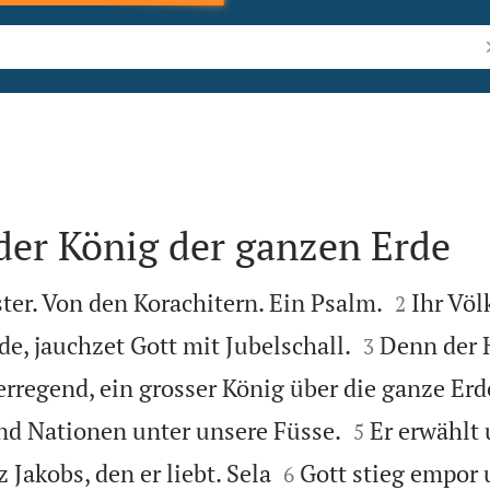
B
der König der ganzen Erde


er. Von den Korachitern. Ein Psalm.
Ihr Völk
2


de, jauchzet Gott mit Jubelschall.
Denn der 
3
erregend, ein grosser König über die ganze Erd


nd Nationen unter unsere Füsse.
Er erwählt
5


 Jakobs, den er liebt. Sela
Gott stieg empor 
6