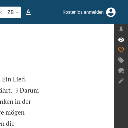
ibelstelle oder Begriff suchen
ZB
Kostenlos anmelden


 Ein Lied.


ährt.
Darum
3
nken in der
ge mögen
n die