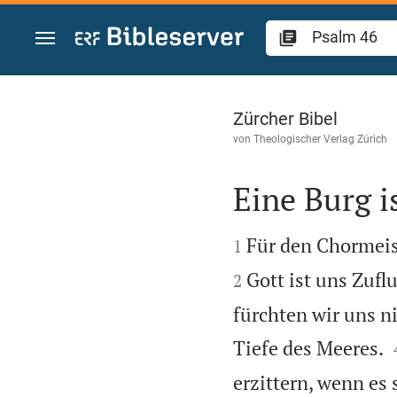
Zum Inhalt springen
Psalm 46
Zürcher Bibel
von
Theologischer Verlag Zürich
Eine Burg i


Für den Chormeis
1
Gott ist uns Zufl
2
fürchten wir uns n
Tiefe des Meeres.
erzittern, wenn es 