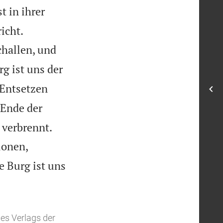
st in ihrer


icht.
challen, und
g ist uns der
 Entsetzen
 Ende der


 verbrennt.
ionen,
e Burg ist uns
es Verlags der