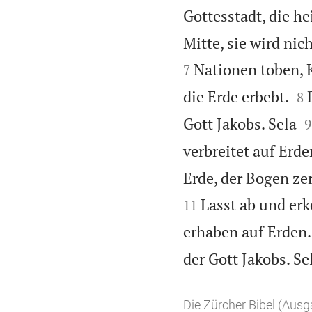
Gottesstadt, die h
Mitte, sie wird nic
Nationen toben, K
7


die Erde erbebt.
8

Gott Jakobs. Sela
9
verbreitet auf Erde
Erde, der Bogen ze
Lasst ab und erk
11
erhaben auf Erden.
der Gott Jakobs. Se
Die Zürcher Bibel (Aus