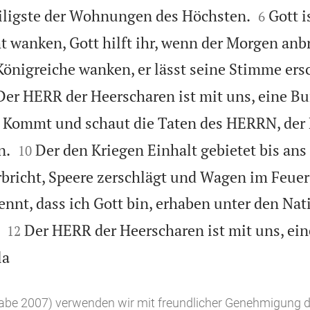


eiligste der Wohnungen des Höchsten.
Gott i
6
ht wanken, Gott hilft ihr, wenn der Morgen anbr
önigreiche wanken, er lässt seine Stimme ers
Der HERR der Heerscharen ist mit uns, eine Bur

Kommt und schaut die Taten des HERRN, der


n.
Der den Kriegen Einhalt gebietet bis ans
10
rbricht, Speere zerschlägt und Wagen im Feuer
ennt, dass ich Gott bin, erhaben unter den Nat


Der HERR der Heerscharen ist mit uns, ein
12

la
gabe 2007) verwenden wir mit freundlicher Genehmigung d