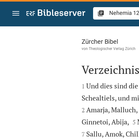
Zum Inhalt springen
Nehemia 12
Zürcher Bibel
von
Theologischer Verlag Zürich
Verzeichnis


Und dies sind die
1
Schealtiels, und mi
Amarja, Malluch,
2


Ginnetoi, Abija,
5
Sallu, Amok, Chil
7