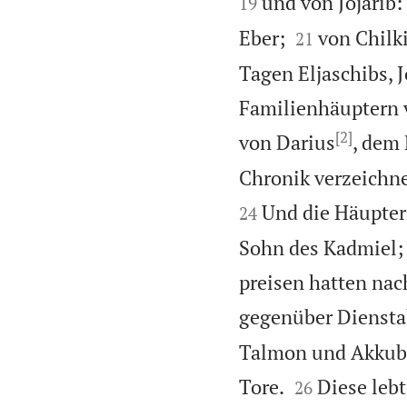
und von Jojarib:
19


Eber;
von Chilki
21
Tagen Eljaschibs, 
Familienhäuptern v
[2]
von Darius
, dem 
Chronik verzeichne
Und die Häupter 
24
Sohn des Kadmiel; 
preisen hatten nac
gegenüber Diensta
Talmon und Akkub 


Tore.
Diese leb
26