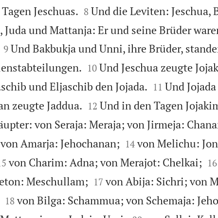


n Tagen Jeschuas.
Und die Leviten: Jeschua, 
8
, Juda und Mattanja: Er und seine Brüder war


Und Bakbukja und Unni, ihre Brüder, stand
9


ienstabteilungen.
Und Jeschua zeugte Joja
10


aschib und Eljaschib den Jojada.
Und Jojada
11


an zeugte Jaddua.
Und in den Tagen Jojaki
12
äupter: von Seraja: Meraja; von Jirmeja: Chana


 von Amarja: Jehochanan;
von Melichu: Jon
14




von Charim: Adna; von Merajot: Chelkai;
15
16


neton: Meschullam;
von Abija: Sichri; von 
17


von Bilga: Schammua; von Schemaja: Jeh
18