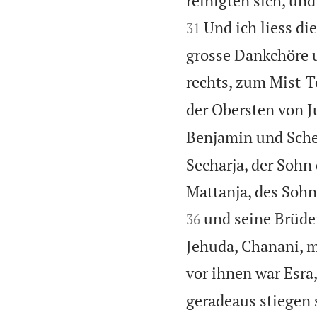
reinigten sich, un
Und ich liess di
31
grosse Dankchöre u
rechts, zum Mist-T
der Obersten von J
Benjamin und Sche
Secharja, der Sohn
Mattanja, des Sohn
und seine Brüder
36
Jehuda, Chanani, 
vor ihnen war Esra,
geradeaus stiegen 