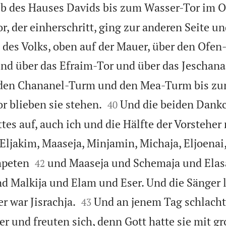
lb des Hauses Davids bis zum Wasser-Tor im O
, der einherschritt, ging zur anderen Seite un
e des Volks, oben auf der Mauer, über den Ofen
nd über das Efraim-Tor und über das Jeschana
 den Chananel-Turm und den Mea-Turm bis zu


 blieben sie stehen.
Und die beiden Dankc
40
es auf, auch ich und die Hälfte der Vorsteher
 Eljakim, Maaseja, Minjamin, Michaja, Eljoenai,


mpeten
und Maaseja und Schemaja und Elas
42
 Malkija und Elam und Eser. Und die Sänger l


er war Jisrachja.
Und an jenem Tag schlacht
43
er und freuten sich, denn Gott hatte sie mit g