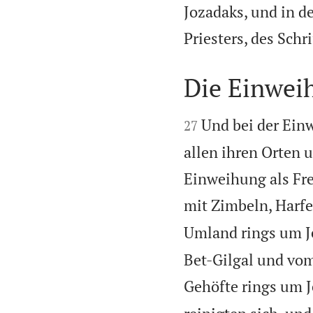
Jozadaks, und in d
Priesters, des Schr
Die Einwei


Und bei der Ein
27
allen ihren Orten 
Einweihung als Fre
mit Zimbeln, Harfe
Umland rings um Je
Bet-Gilgal und vo
Gehöfte rings um 