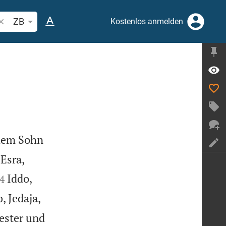
ibelstelle oder Begriff suchen
ZB
Kostenlos anmelden
 dem Sohn


 Esra,


Iddo,
4


, Jedaja,
iester und