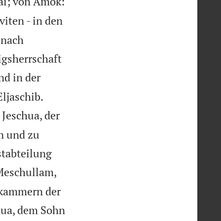
lai; von Amok:
viten - in den
 nach
igsherrschaft
nd in der


ljaschib.
 Jeschua, der
n und zu
stabteilung
Meschullam,
skammern der
hua, dem Sohn