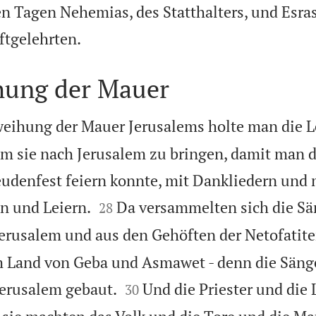
en Tagen Nehemias, des Statthalters, und Esras

iftgelehrten.
hung der Mauer
weihung der Mauer Jerusalems holte man die L
um sie nach Jerusalem zu bringen, damit man d
udenfest feiern konnte, mit Dankliedern und 


n und Leiern.
Da versammelten sich die Sä
28
rusalem und aus den Gehöften der Netofatite
m Land von Geba und Asmawet - denn die Sänge


Jerusalem gebaut.
Und die Priester und die 
30