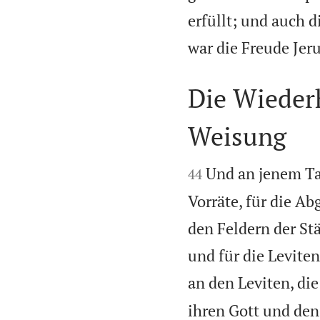
erfüllt; und auch 
war die Freude Jer
Die Wieder
Weisung


Und an jenem Ta
44
Vorräte, für die Ab
den Feldern der St
und für die Levite
an den Leviten, di
ihren Gott und den