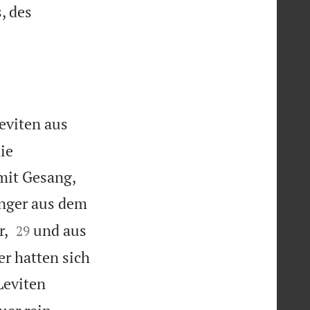
, des
eviten aus
ie
mit Gesang,
nger aus dem


r,
und aus
29
r hatten sich
Leviten

