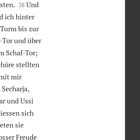


sten.
Und
38
d ich hinter
-Turm bis zur
-Tor und über
m Schaf-Tor;
höre stellten


 mit mir
 Secharja,
ar und Ussi
iessen sich
eten sie
rosser Freude