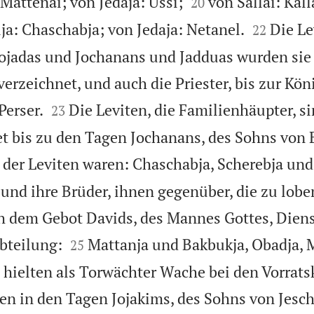


 Mattenai; von Jedaja: Ussi;
von Sallai: Kal
20


ja: Chaschabja; von Jedaja: Netanel.
Die Le
22
Jojadas und Jochanans und Jadduas wurden sie
erzeichnet, und auch die Priester, bis zur Kön


Perser.
Die Leviten, die Familienhäupter, si
23
t bis zu den Tagen Jochanans, des Sohns von E
der Leviten waren: Chaschabja, Scherebja und
und ihre Brüder, ihnen gegenüber, die zu lobe
h dem Gebot Davids, des Mannes Gottes, Dien


bteilung:
Mattanja und Bakbukja, Obadja, 
25
hielten als Torwächter Wache bei den Vorrat
ten in den Tagen Jojakims, des Sohns von Jesc