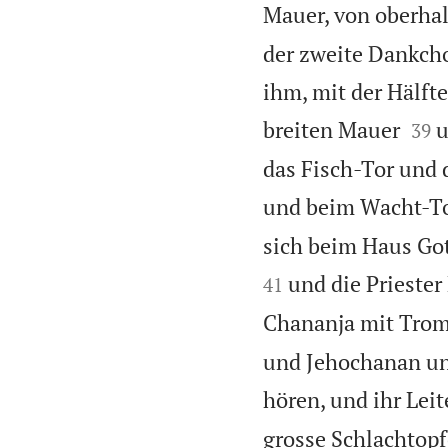
Mauer, von oberha
der zweite Dankchor
ihm, mit der Hälft


breiten Mauer
u
39
das Fisch-Tor und
und beim Wacht-Tor
sich beim Haus Gott
und die Priester
41
Chananja mit Tro
und Jehochanan und
hören, und ihr Leit
grosse Schlachtopf