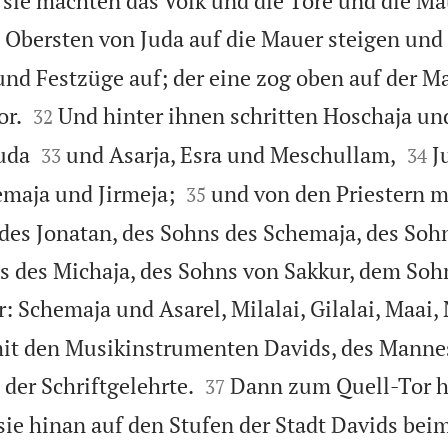
d sie machten das Volk und die Tore und die Ma
e Obersten von Juda auf die Mauer steigen und 
nd Festzüge auf; der eine zog oben auf der M


or.
Und hinter ihnen schritten Hoschaja und
32




uda
und Asarja, Esra und Meschullam,
J
33
34


maja und Jirmeja;
und von den Priestern 
35
 des Jonatan, des Sohns des Schemaja, des Soh
s des Michaja, des Sohns von Sakkur, dem Soh
: Schemaja und Asarel, Milalai, Gilalai, Maai,
mit den Musikinstrumenten Davids, des Manne


 der Schriftgelehrte.
Dann zum Quell-Tor h
37
sie hinan auf den Stufen der Stadt Davids bei