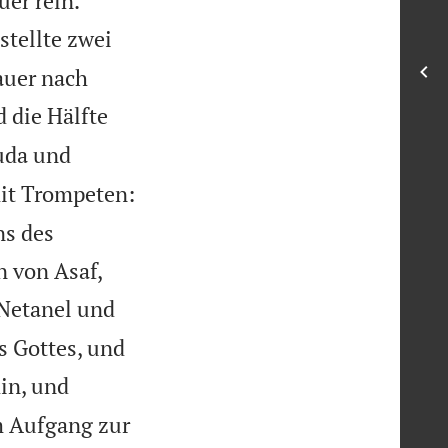
uer rein.
stellte zwei
auer nach
 die Hälfte
uda und
mit Trompeten:
ns des


n von Asaf,
 Netanel und
s Gottes, und
in, und
m Aufgang zur