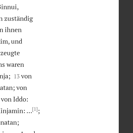
Binnui,
en zuständig
en ihnen
kim, und
 zeugte
ms waren


nja;
von
13
atan; von
von Iddo:
[1]
Minjamin: …
;


onatan;