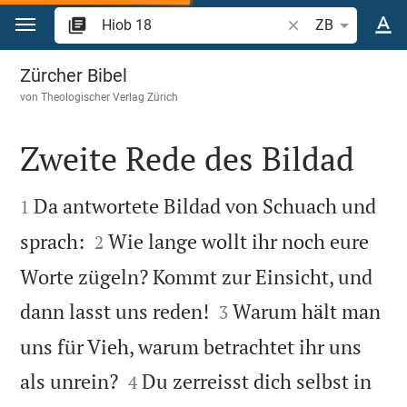
Zum Inhalt springen
Bibelstelle oder Be
ZB
Hiob 18
Zürcher Bibel
von
Theologischer Verlag Zürich
Zweite Rede des Bildad


Da antwortete Bildad von Schuach und
1


sprach:
Wie lange wollt ihr noch eure
2
Worte zügeln? Kommt zur Einsicht, und


dann lasst uns reden!
Warum hält man
3
uns für Vieh, warum betrachtet ihr uns


als unrein?
Du zerreisst dich selbst in
4