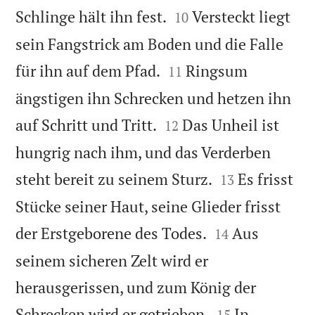


Schlinge hält ihn fest.
Versteckt liegt
10
sein Fangstrick am Boden und die Falle


für ihn auf dem Pfad.
Ringsum
11
ängstigen ihn Schrecken und hetzen ihn


auf Schritt und Tritt.
Das Unheil ist
12
hungrig nach ihm, und das Verderben


steht bereit zu seinem Sturz.
Es frisst
13
Stücke seiner Haut, seine Glieder frisst


der Erstgeborene des Todes.
Aus
14
seinem sicheren Zelt wird er
herausgerissen, und zum König der


Schrecken wird er getrieben.
In
15