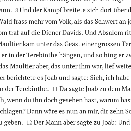


ann.
Und der Kampf breitete sich dort über 
8
Wald frass mehr vom Volk, als das Schwert an 
m traf auf die Diener Davids. Und Absalom ri
Maultier kam unter das Geäst einer grossen Te
 er in der Terebinthe hängen, und so hing er 
s Maultier aber, das unter ihm war, lief weite
er berichtete es Joab und sagte: Sieh, ich hab


in der Terebinthe!
Da sagte Joab zu dem Ma
11
ieh, wenn du ihn doch gesehen hast, warum hast
chlagen? Dann wäre es nun an mir, dir zehn Sc


u geben.
Der Mann aber sagte zu Joab: Und
12