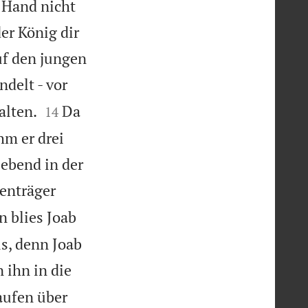
 Hand nicht
er König dir
uf den jungen
delt - vor


alten.
Da
14
hm er drei
lebend in der
enträger
 blies Joab
ls, denn Joab
ihn in die
aufen über