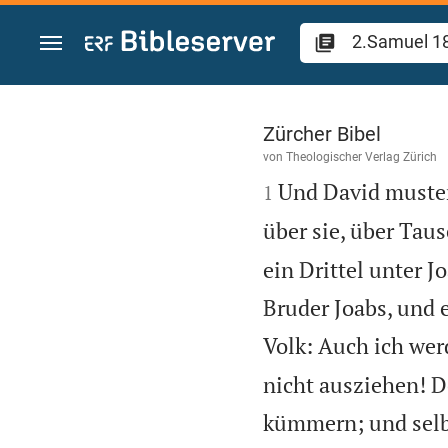
Zum Inhalt springen
2.Samuel 18
Zürcher Bibel
von
Theologischer Verlag Zürich

Und David mustert
1
über sie, über Tau
ein Drittel unter J
Bruder Joabs, und e
Volk: Auch ich wer
nicht ausziehen! D
kümmern; und selbs