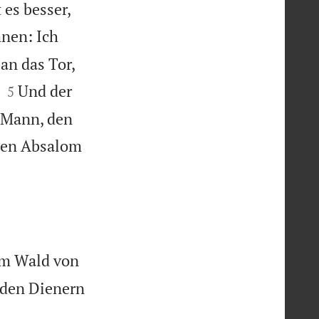
es besser,
hnen: Ich
an das Tor,


Und der
5
n Mann, den
 den Absalom
 im Wald von
 den Dienern