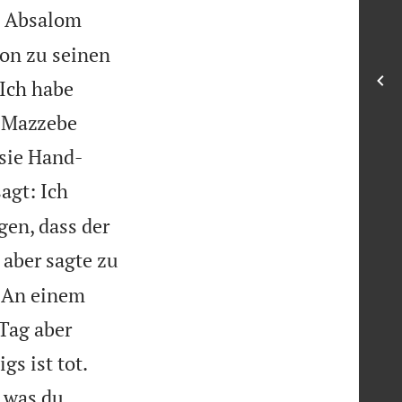

Absalom
hon zu seinen
 Ich habe
e Mazzebe
sie Hand-
agt: Ich
en, dass der
 aber sagte zu
. An einem
Tag aber


gs ist tot.
 was du