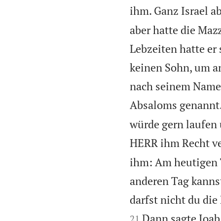
ihm. Ganz Israel ab
aber hatte die Maz
Lebzeiten hatte er 
keinen Sohn, um a
nach seinem Namen
Absaloms genannt
würde gern laufen 
HERR ihm Recht ver
ihm: Am heutigen T
anderen Tag kannst
darfst nicht du die
Dann sagte Joab
21