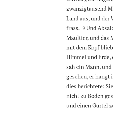
zwanzigtausend M
Land aus, und der 


frass.
Und Absalo
9
Maultier, und das 
mit dem Kopf blieb
Himmel und Erde, da
sah ein Mann, und 
gesehen, er hängt 
dies berichtete: S
nicht zu Boden ges
und einen Gürtel z