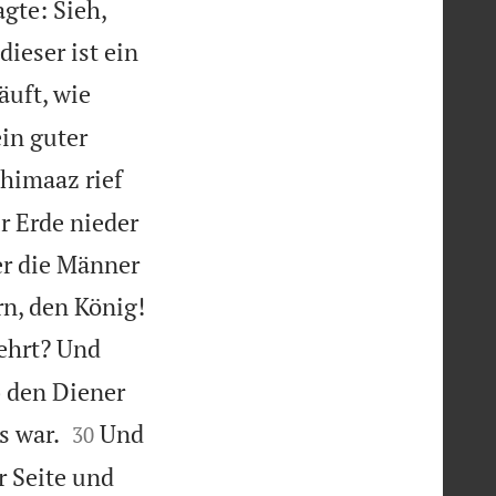
gte: Sieh,
ieser ist ein
äuft, wie
ein guter
himaaz rief
r Erde nieder
er die Männer

rn, den König!
sehrt? Und
b den Diener


s war.
Und
30
ur Seite und