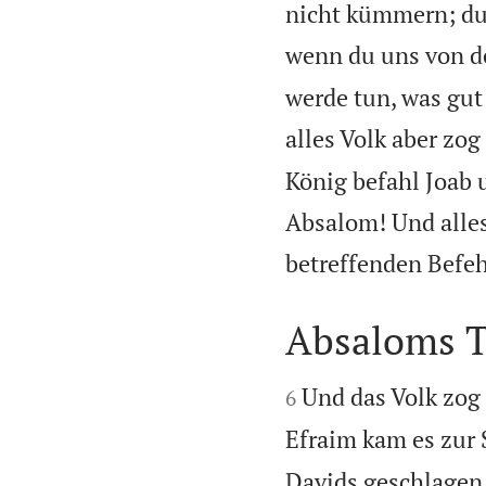
nicht kümmern; du 
wenn du uns von der
werde tun, was gut 
alles Volk aber zo
König befahl Joab 
Absalom! Und alles
betreffenden Befeh
Absaloms 


Und das Volk zog 
6
Efraim kam es zur 
Davids geschlagen,