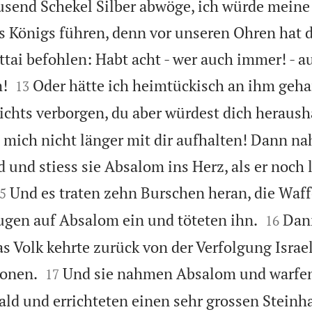
send Schekel Silber abwöge, ich würde meine
 Königs führen, denn vor unseren Ohren hat d
ttai befohlen: Habt acht - wer auch immer! - a


!
Oder hätte ich heimtückisch an ihm gehan
13
ichts verborgen, du aber würdest dich heraush
l mich nicht länger mit dir aufhalten! Dann na
 und stiess sie Absalom ins Herz, als er noch 

Und es traten zehn Burschen heran, die Waff
5


lugen auf Absalom ein und töteten ihn.
Dann
16
as Volk kehrte zurück von der Verfolgung Israe


honen.
Und sie nahmen Absalom und warfen 
17
ld und errichteten einen sehr grossen Steinh