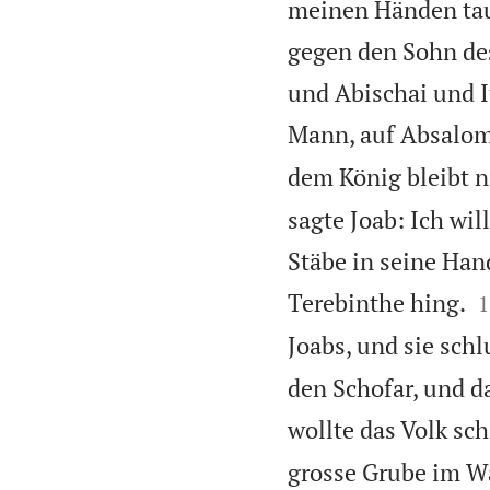
meinen Händen tau
gegen den Sohn des
und Abischai und I
Mann, auf Absalom
dem König bleibt n
sagte Joab: Ich wil
Stäbe in seine Hand

Terebinthe hing.
1
Joabs, und sie sch
den Schofar, und d
wollte das Volk sc
grosse Grube im Wa