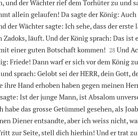
 und der Wächter rief dem Torhüter zu und sa
t allein gelaufen! Da sagte der König: Auch d
d der Wächter sagte: Ich sehe, dass der erste l
 Zadoks, läuft. Und der König sprach: Das ist 


 mit einer guten Botschaft kommen!
Und Ac
28
g: Friede! Dann warf er sich vor dem König zu
 und sprach: Gelobt sei der HERR, dein Gott, d
die ihre Hand erhoben haben gegen meinen Her
 sagte: Ist der junge Mann, ist Absalom unver
h habe das grosse Getümmel gesehen, als Joa
nen Diener entsandte, aber ich weiss nicht, wa
itt zur Seite, stell dich hierhin! Und er trat z