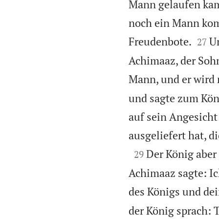
Mann gelaufen kam,
noch ein Mann komm


Freudenbote.
Un
27
Achimaaz, der Sohn
Mann, und er wird
und sagte zum Köni
auf sein Angesicht
ausgeliefert hat, 

Der König aber
29
Achimaaz sagte: Ic
des Königs und dei
der König sprach: Tr