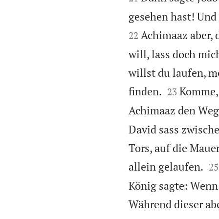
gesehen hast! Und d
Achimaaz aber, 
22
will, lass doch mi
willst du laufen, m


finden.
Komme, w
23
Achimaaz den Weg z
David sass zwische
Tors, auf die Mauer


allein gelaufen.
25
König sagte: Wenn e
Während dieser ab