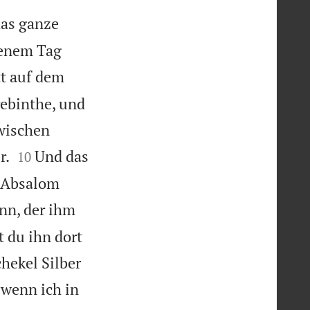
das ganze
jenem Tag
tt auf dem
rebinthe, und
zwischen


r.
Und das
10
e Absalom
nn, der ihm
 du ihn dort
hekel Silber
 wenn ich in