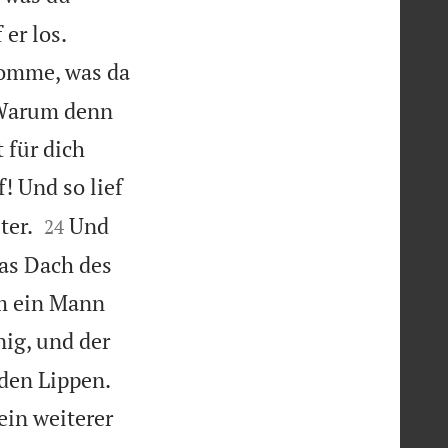


 er los.
Komme, was da
: Warum denn
 für dich
! Und so lief


ter.
Und
24
das Dach des
am ein Mann
nig, und der
 den Lippen.
ein weiterer