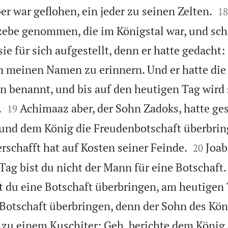

er war geflohen, ein jeder zu seinen Zelten.
18
zebe genommen, die im Königstal war, und sc
sie für sich aufgestellt, denn er hatte gedacht:
n meinen Namen zu erinnern. Und er hatte di
 benannt, und bis auf den heutigen Tag wird 


.
Achimaaz aber, der Sohn Zadoks, hatte ges
19
und dem König die Freudenbotschaft überbring


schafft hat auf Kosten seiner Feinde.
Joab
20
ag bist du nicht der Mann für eine Botschaft
 du eine Botschaft überbringen, am heutigen 
 Botschaft überbringen, denn der Sohn des Köni
 zu einem Kuschiter: Geh, berichte dem König,