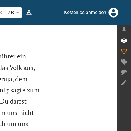
ibelstelle oder Begriff suchen
ZB
Kostenlos anmelden
führer ein
as Volk aus,
eruja, dem
König sagte zum
 Du darfst
um uns nicht
ich um uns