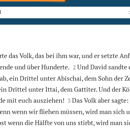
B
e das Volk, das bei ihm war, und er setzte An


sende und über Hunderte.
Und David sandte d
2
oab, ein Drittel unter Abischai, dem Sohn der Z
in Drittel unter Ittai, dem Gattiter. Und der 


de mit euch ausziehen!
Das Volk aber sagte:
3
enn wenn wir fliehen müssen, wird man sich 
t wenn die Hälfte von uns stirbt, wird man s