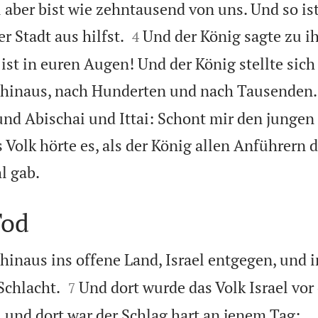
aber bist wie zehntausend von uns. Und so ist 


 Stadt aus hilfst.
Und der König sagte zu i
4
ist in euren Augen! Und der König stellte sich 
g hinaus, nach Hunderten und nach Tausenden.
und Abischai und Ittai: Schont mir den junge
 Volk hörte es, als der König allen Anführern

l gab.
Tod
hinaus ins offene Land, Israel entgegen, und


Schlacht.
Und dort wurde das Volk Israel vor
7
 und dort war der Schlag hart an jenem Tag: