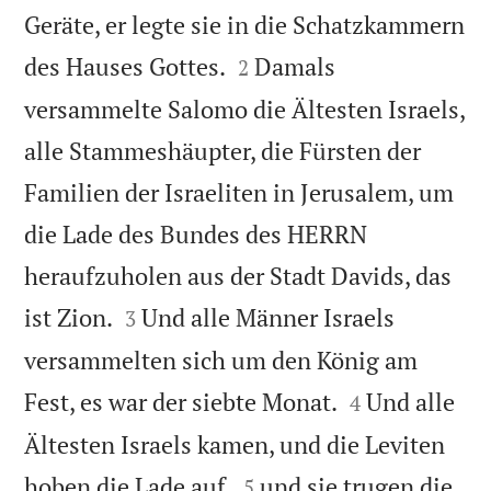
Geräte, er legte sie in die Schatzkammern


des Hauses Gottes.
Damals
2
versammelte Salomo die Ältesten Israels,
alle Stammeshäupter, die Fürsten der
Familien der Israeliten in Jerusalem, um
die Lade des Bundes des HERRN
heraufzuholen aus der Stadt Davids, das


ist Zion.
Und alle Männer Israels
3
versammelten sich um den König am


Fest, es war der siebte Monat.
Und alle
4
Ältesten Israels kamen, und die Leviten


hoben die Lade auf,
und sie trugen die
5