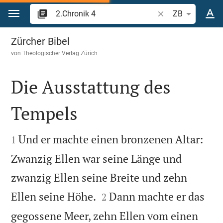
Zum Inhalt springen
Bibelstelle oder Be
ZB
2.Chronik 4
Zürcher Bibel
von
Theologischer Verlag Zürich
Die Ausstattung des
Tempels


Und er machte einen bronzenen Altar:
1
Zwanzig Ellen war seine Länge und
zwanzig Ellen seine Breite und zehn


Ellen seine Höhe.
Dann machte er das
2
gegossene Meer, zehn Ellen vom einen