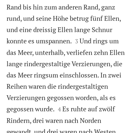
Rand bis hin zum anderen Rand, ganz
rund, und seine Höhe betrug fünf Ellen,
und eine dreissig Ellen lange Schnur


konnte es umspannen.
Und rings um
3
das Meer, unterhalb, verliefen zehn Ellen
lange rindergestaltige Verzierungen, die
das Meer ringsum einschlossen. In zwei
Reihen waren die rindergestaltigen
Verzierungen gegossen worden, als es


gegossen wurde.
Es ruhte auf zwölf
4
Rindern, drei waren nach Norden
gewandt, und drei waren nach Westen