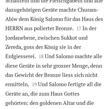
Schaufeln und die Fleischgabeln und alle
dazugehörigen Geräte machte Churam-
Abiw dem König Salomo für das Haus des


HERRN aus polierter Bronze.
In der
17
Jordanebene, zwischen Sukkot und
Zereda, goss der König sie in der


Erdgiesserei.
Und Salomo machte alle
18
diese Geräte in sehr grosser Menge, denn
das Gewicht der Bronze liess sich nicht


ermitteln.
Und Salomo fertigte all die
19
Geräte an, die zum Haus Gottes
gehörten: den goldenen Altar und die