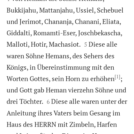
Bukkijahu, Mattanjahu, Ussiel, Schebuel
und Jerimot, Chananja, Chanani, Eliata,
Giddalti, Romamti-Eser, Joschbekascha,


Malloti, Hotir, Machasiot.
Diese alle
5
waren Söhne Hemans, des Sehers des
Königs, in Übereinstimmung mit den
[1]
Worten Gottes, sein Horn zu erhöhen
;
und Gott gab Heman vierzehn Söhne und


drei Töchter.
Diese alle waren unter der
6
Anleitung ihres Vaters beim Gesang im
Haus des HERRN mit Zimbeln, Harfen