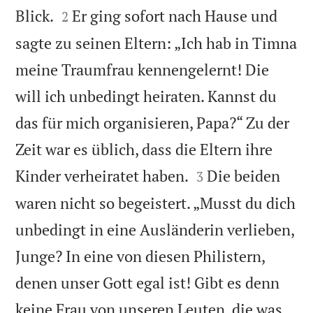


Blick.
Er ging sofort nach Hause und
2
sagte zu seinen Eltern: „Ich hab in Timna
meine Traumfrau kennengelernt! Die
will ich unbedingt heiraten. Kannst du
das für mich organisieren, Papa?“ Zu der
Zeit war es üblich, dass die Eltern ihre


Kinder verheiratet haben.
Die beiden
3
waren nicht so begeistert. „Musst du dich
unbedingt in eine Ausländerin verlieben,
Junge? In eine von diesen Philistern,
denen unser Gott egal ist! Gibt es denn
keine Frau von unseren Leuten, die was