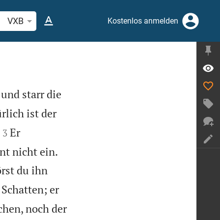
belstelle oder Begriff suchen
VXB
Kostenlos anmelden
und starr die
rlich ist der


Er
3


nt nicht ein.
örst du ihn
 Schatten; er
chen, noch der