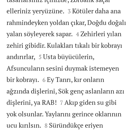


elleriniz yeryüzüne.
Kötüler daha ana
3
rahmindeyken yoldan çıkar, Doğdu doğalı


yalan söyleyerek sapar.
Zehirleri yılan
4
zehiri gibidir. Kulakları tıkalı bir kobrayı


andırırlar,
Usta büyücülerin,
5
Afsuncuların sesini duymak istemeyen


bir kobrayı.
Ey Tanrı, kır onların
6
ağzında dişlerini, Sök genç aslanların azı


dişlerini, ya RAB!
Akıp giden su gibi
7
yok olsunlar. Yaylarını gerince oklarının


ucu kırılsın.
Süründükçe eriyen
8