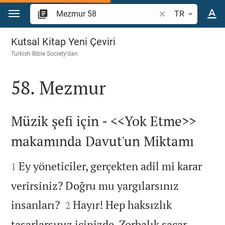
İçeriğe atla
İncil ayeti veya kel
TR
Mezmur 58
Kutsal Kitap Yeni Çeviri
Turkish Bible Society
'dan
58. Mezmur

Müzik şefi için - <<Yok Etme>>
makamında Davut'un Miktamı


Ey yöneticiler, gerçekten adil mi karar
1
verirsiniz? Doğru mu yargılarsınız


insanları?
Hayır! Hep haksızlık
2
tasarlarsınız içinizde, Zorbalık saçar