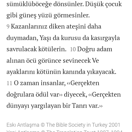
sümüklüböceğe dönsünler. Düşük çocuk


gibi güneş yüzü görmesinler.
Kazanlarınız diken ateşini daha
9
duymadan, Yaşı da kurusu da kasırgayla


savrulacak kötülerin.
Doğru adam
10
alınan öcü görünce sevinecek Ve


ayaklarını kötünün kanında yıkayacak.
O zaman insanlar, ‹‹Gerçekten
11
doğrulara ödül var›› diyecek, ‹‹Gerçekten

dünyayı yargılayan bir Tanrı var.››
Eskı Antlaşma © The Bible Society in Turkey 2001