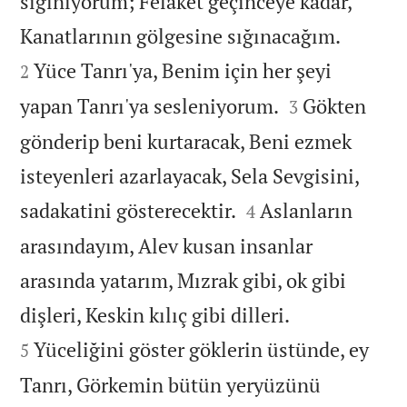
sığınıyorum; Felaket geçinceye kadar,


Kanatlarının gölgesine sığınacağım.
Yüce Tanrı'ya, Benim için her şeyi
2


yapan Tanrı'ya sesleniyorum.
Gökten
3
gönderip beni kurtaracak, Beni ezmek
isteyenleri azarlayacak, Sela Sevgisini,


sadakatini gösterecektir.
Aslanların
4
arasındayım, Alev kusan insanlar
arasında yatarım, Mızrak gibi, ok gibi


dişleri, Keskin kılıç gibi dilleri.
Yüceliğini göster göklerin üstünde, ey
5
Tanrı, Görkemin bütün yeryüzünü