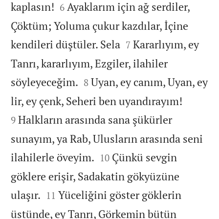


kaplasın!
Ayaklarım için ağ serdiler,
6
Çöktüm; Yoluma çukur kazdılar, İçine


kendileri düştüler. Sela
Kararlıyım, ey
7
Tanrı, kararlıyım, Ezgiler, ilahiler


söyleyeceğim.
Uyan, ey canım, Uyan, ey
8


lir, ey çenk, Seheri ben uyandırayım!
Halkların arasında sana şükürler
9
sunayım, ya Rab, Ulusların arasında seni


ilahilerle öveyim.
Çünkü sevgin
10
göklere erişir, Sadakatin gökyüzüne


ulaşır.
Yüceliğini göster göklerin
11
üstünde, ey Tanrı, Görkemin bütün