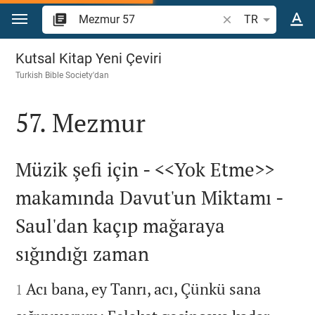
İçeriğe atla
İncil ayeti veya kel
TR
Mezmur 57
Kutsal Kitap Yeni Çeviri
Turkish Bible Society
'dan
57. Mezmur

Müzik şefi için - <<Yok Etme>>
makamında Davut'un Miktamı -
Saul'dan kaçıp mağaraya
sığındığı zaman


Acı bana, ey Tanrı, acı, Çünkü sana
1