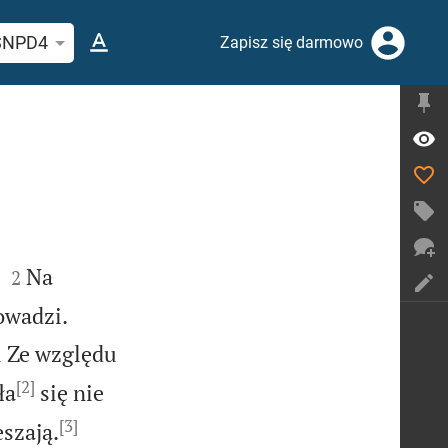
j wersetu lub słowa biblijnego
SNPD4
Zapisz się darmowo


Na
2


owadzi.
i Ze względu
[2]
ła
się nie
[3]


eszają.