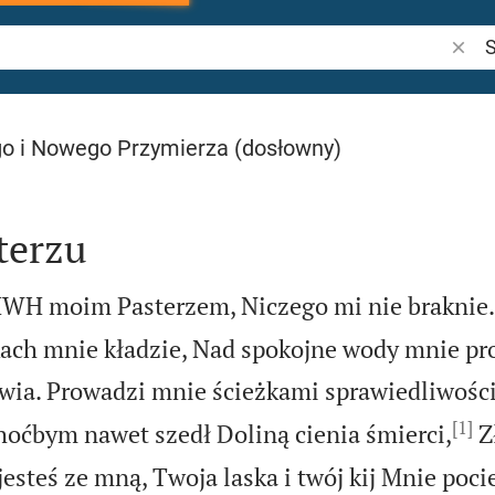
Szuka
o i Nowego Przymierza (dosłowny)
terzu
HWH moim Pasterzem, Niczego mi nie braknie.
kach mnie kładzie, Nad spokojne wody mnie pr
wia. Prowadzi mnie ścieżkami sprawiedliwośc
[1]
hoćbym nawet szedł Doliną cienia śmierci,
Z
jesteś ze mną, Twoja laska i twój kij Mnie poci