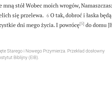
de mną stół Wobec moich wrogów, Namaszczasz


lich się przelewa.
O tak, dobroć i łaska będ
6
[5]
ystkie dni mego życia. I powrócę
do domu 
więte Starego i Nowego Przymierza. Przekład dosłowny
tytut Biblijny (EIB).