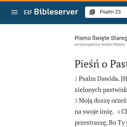
Przejdź do treści
Psalm 23
Pismo Święte Stareg
od
Ewangeliczny Instytut Biblijny
Pieśń o Pas


Psalm Dawida. J
1
zielonych pastwis
Moją duszę orzeź
3


na swoje imię.
C
4
przestraszę, Bo Ty 