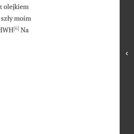
 olejkiem
ą szły moim
[6]
JHWH
Na