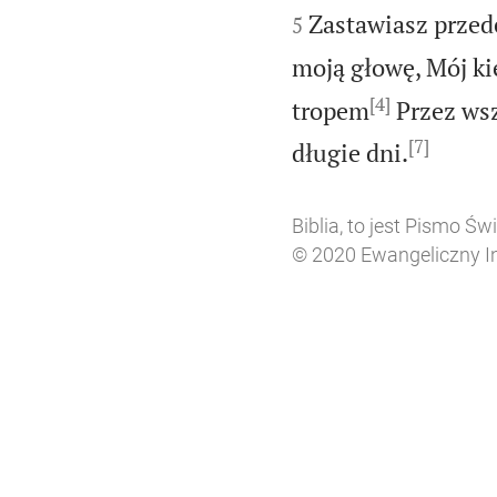
Zastawiasz prze
5
moją głowę, Mój kie
[4]
tropem
Przez wsz
[7]

długie dni.
Biblia, to jest Pismo Ś
© 2020 Ewangeliczny Ins