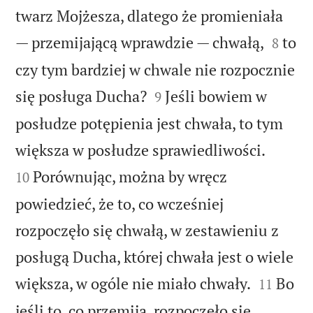
twarz Mojżesza, dlatego że promieniała


— przemijającą wprawdzie — chwałą,
to
8
czy tym bardziej w chwale nie rozpocznie


się posługa Ducha?
Jeśli bowiem w
9
posłudze potępienia jest chwała, to tym


większa w posłudze sprawiedliwości.
Porównując, można by wręcz
10
powiedzieć, że to, co wcześniej
rozpoczęło się chwałą, w zestawieniu z
posługą Ducha, której chwała jest o wiele


większa, w ogóle nie miało chwały.
Bo
11
jeśli to, co przemija, rozpoczęło się