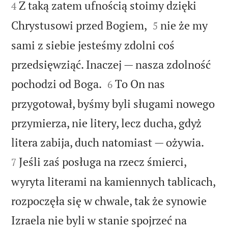


Z taką zatem ufnością stoimy dzięki
4


Chrystusowi przed Bogiem,
nie że my
5
sami z siebie jesteśmy zdolni coś
przedsięwziąć. Inaczej — nasza zdolność


pochodzi od Boga.
To On nas
6
przygotował, byśmy byli sługami nowego
przymierza, nie litery, lecz ducha, gdyż


litera zabija, duch natomiast — ożywia.
Jeśli zaś posługa na rzecz śmierci,
7
wyryta literami na kamiennych tablicach,
rozpoczęła się w chwale, tak że synowie
Izraela nie byli w stanie spojrzeć na