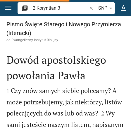
Przejdź do treści
Szukaj wersetu lub s
SNP
2 Koryntian 3
Pismo Święte Starego i Nowego Przymierza
(literacki)
od
Ewangeliczny Instytut Biblijny
Dowód apostolskiego
powołania Pawła


Czy znów samych siebie polecamy? A
1
może potrzebujemy, jak niektórzy, listów


polecających do was lub od was?
Wy
2
sami jesteście naszym listem, napisanym