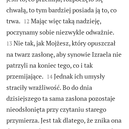
chwałą, to tym bardziej posiada ją to, co


trwa.
Mając więc taką nadzieję,
12


poczynamy sobie niezwykle odważnie.
Nie tak, jak Mojżesz, który opuszczał
13
na twarz zasłonę, aby synowie Izraela nie
patrzyli na koniec tego, co i tak


przemijające.
Jednak ich umysły
14
straciły wrażliwość. Bo do dnia
dzisiejszego ta sama zasłona pozostaje
nieodsłonięta przy czytaniu starego
przymierza. Jest tak dlatego, że znika ona