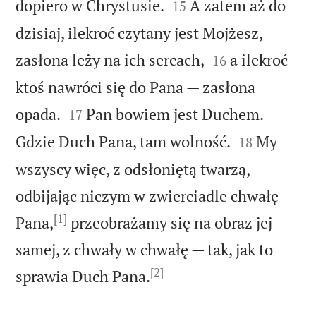


dopiero w Chrystusie.
A zatem aż do
15
dzisiaj, ilekroć czytany jest Mojżesz,


zasłona leży na ich sercach,
a ilekroć
16
ktoś nawróci się do Pana — zasłona


opada.
Pan bowiem jest Duchem.
17


Gdzie Duch Pana, tam wolność.
My
18
wszyscy więc, z odsłoniętą twarzą,
odbijając niczym w zwierciadle chwałę
[1]
Pana,
przeobrażamy się na obraz jej
samej, z chwały w chwałę — tak, jak to
[2]

sprawia Duch Pana.