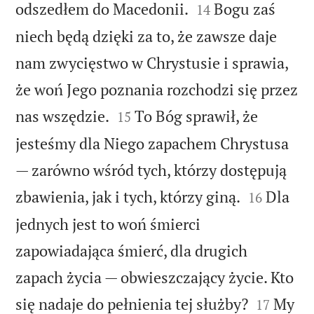


odszedłem do Macedonii.
Bogu zaś
14
niech będą dzięki za to, że zawsze daje
nam zwycięstwo w Chrystusie i sprawia,
że woń Jego poznania rozchodzi się przez


nas wszędzie.
To Bóg sprawił, że
15
jesteśmy dla Niego zapachem Chrystusa
— zarówno wśród tych, którzy dostępują


zbawienia, jak i tych, którzy giną.
Dla
16
jednych jest to woń śmierci
zapowiadająca śmierć, dla drugich
zapach życia — obwieszczający życie. Kto


się nadaje do pełnienia tej służby?
My
17