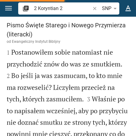
Przejdź do treści
Szukaj wersetu lub s
SNP
2 Koryntian 2
Pismo Święte Starego i Nowego Przymierza
(literacki)
od
Ewangeliczny Instytut Biblijny

Postanowiłem sobie natomiast nie
1


przychodzić znów do was ze smutkiem.
Bo jeśli ja was zasmucam, to kto mnie
2
ma rozweselić? Liczyłem przecież na


tych, których zasmuciłem.
Właśnie po
3
to napisałem wcześniej, aby po przybyciu
nie doznać smutku ze strony tych, którzy
powinni mnie cieszyć, przekonany co do