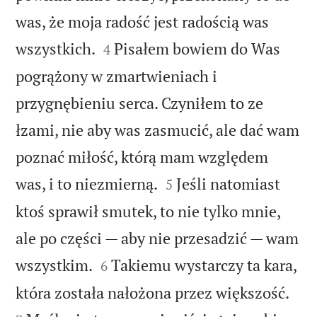
was, że moja radość jest radością was


wszystkich.
Pisałem bowiem do Was
4
pogrążony w zmartwieniach i
przygnębieniu serca. Czyniłem to ze
łzami, nie aby was zasmucić, ale dać wam
poznać miłość, którą mam względem


was, i to niezmierną.
Jeśli natomiast
5
ktoś sprawił smutek, to nie tylko mnie,
ale po części — aby nie przesadzić — wam


wszystkim.
Takiemu wystarczy ta kara,
6


która została nałożona przez większość.