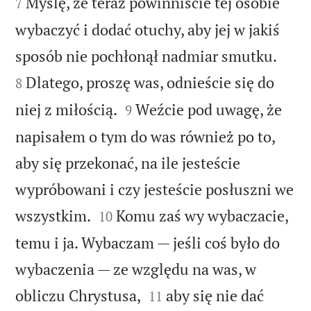
Myślę, że teraz powinniście tej osobie
7
wybaczyć i dodać otuchy, aby jej w jakiś


sposób nie pochłonął nadmiar smutku.
Dlatego, proszę was, odnieście się do
8


niej z miłością.
Weźcie pod uwagę, że
9
napisałem o tym do was również po to,
aby się przekonać, na ile jesteście
wypróbowani i czy jesteście posłuszni we


wszystkim.
Komu zaś wy wybaczacie,
10
temu i ja. Wybaczam — jeśli coś było do
wybaczenia — ze względu na was, w


obliczu Chrystusa,
aby się nie dać
11