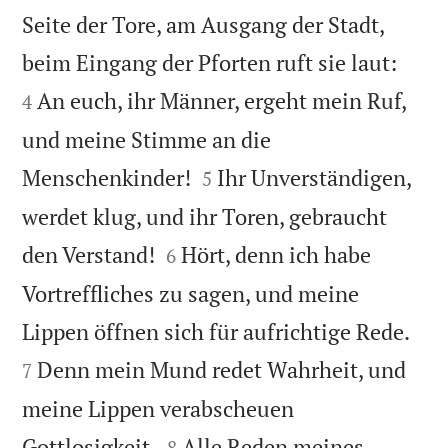
Seite der Tore, am Ausgang der Stadt,


beim Eingang der Pforten ruft sie laut:
An euch, ihr Männer, ergeht mein Ruf,
4
und meine Stimme an die


Menschenkinder!
Ihr Unverständigen,
5
werdet klug, und ihr Toren, gebraucht


den Verstand!
Hört, denn ich habe
6
Vortreffliches zu sagen, und meine


Lippen öffnen sich für aufrichtige Rede.
Denn mein Mund redet Wahrheit, und
7
meine Lippen verabscheuen


Gottlosigkeit.
Alle Reden meines
8