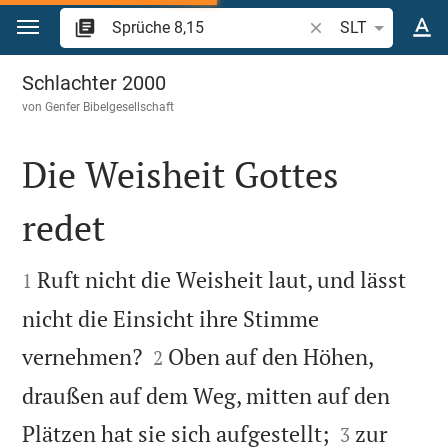
Zum Inhalt springen
Bibelstelle oder Beg
SLT
Sprüche 8
Schlachter 2000
von
Genfer Bibelgesellschaft
Die Weisheit Gottes
redet


Ruft nicht die Weisheit laut, und lässt
1
nicht die Einsicht ihre Stimme


vernehmen?
Oben auf den Höhen,
2
draußen auf dem Weg, mitten auf den


Plätzen hat sie sich aufgestellt;
zur
3