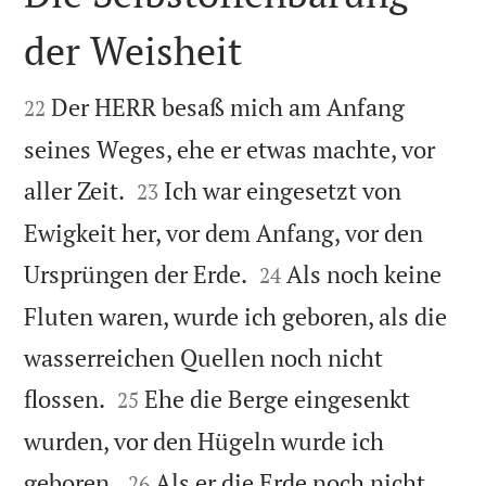
der Weisheit


Der HERR besaß mich am Anfang
22
seines Weges, ehe er etwas machte, vor


aller Zeit.
Ich war eingesetzt von
23
Ewigkeit her, vor dem Anfang, vor den


Ursprüngen der Erde.
Als noch keine
24
Fluten waren, wurde ich geboren, als die
wasserreichen Quellen noch nicht


flossen.
Ehe die Berge eingesenkt
25
wurden, vor den Hügeln wurde ich


geboren.
Als er die Erde noch nicht
26