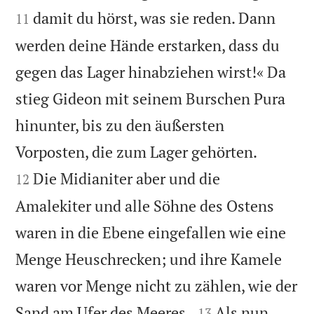
damit du hörst, was sie reden. Dann
11
werden deine Hände erstarken, dass du
gegen das Lager hinabziehen wirst!« Da
stieg Gideon mit seinem Burschen Pura
hinunter, bis zu den äußersten


Vorposten, die zum Lager gehörten.
Die Midianiter aber und die
12
Amalekiter und alle Söhne des Ostens
waren in die Ebene eingefallen wie eine
Menge Heuschrecken; und ihre Kamele
waren vor Menge nicht zu zählen, wie der


Sand am Ufer des Meeres.
Als nun
13