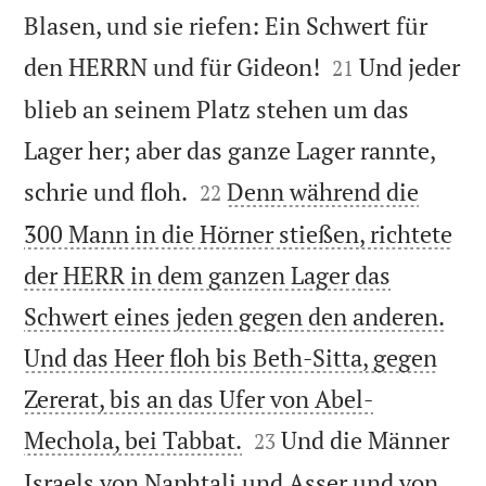
Blasen, und sie riefen: Ein Schwert für


den HERRN und für Gideon!
Und jeder
21
blieb an seinem Platz stehen um das
Lager her; aber das ganze Lager rannte,


schrie und floh.
Denn während die
22
300 Mann in die Hörner stießen, richtete
der HERR in dem ganzen Lager das
Schwert eines jeden gegen den anderen.
Und das Heer floh bis Beth-Sitta, gegen
Zererat, bis an das Ufer von Abel-


Mechola, bei Tabbat.
Und die Männer
23
Israels von Naphtali und Asser und von