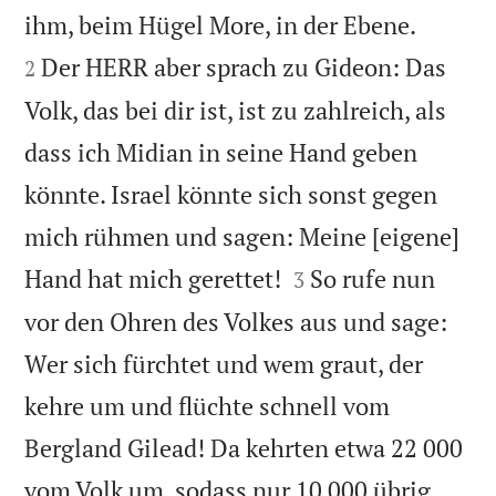


ihm, beim Hügel More, in der Ebene.
Der HERR aber sprach zu Gideon: Das
2
Volk, das bei dir ist, ist zu zahlreich, als
dass ich Midian in seine Hand geben
könnte. Israel könnte sich sonst gegen
mich rühmen und sagen: Meine [eigene]


Hand hat mich gerettet!
So rufe nun
3
vor den Ohren des Volkes aus und sage:
Wer sich fürchtet und wem graut, der
kehre um und flüchte schnell vom
Bergland Gilead! Da kehrten etwa 22 000
vom Volk um, sodass nur 10 000 übrig