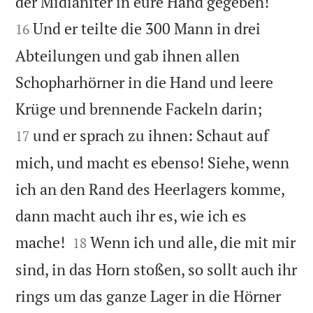


der Midianiter in eure Hand gegeben!
Und er teilte die 300 Mann in drei
16
Abteilungen und gab ihnen allen
Schopharhörner in die Hand und leere


Krüge und brennende Fackeln darin;
und er sprach zu ihnen: Schaut auf
17
mich, und macht es ebenso! Siehe, wenn
ich an den Rand des Heerlagers komme,
dann macht auch ihr es, wie ich es


mache!
Wenn ich und alle, die mit mir
18
sind, in das Horn stoßen, so sollt auch ihr
rings um das ganze Lager in die Hörner