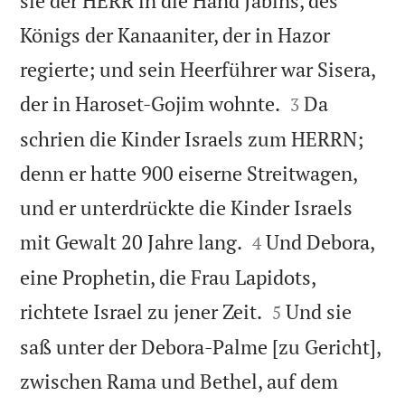
sie der HERR in die Hand Jabins, des
Königs der Kanaaniter, der in Hazor
regierte; und sein Heerführer war Sisera,


der in Haroset-Gojim wohnte.
Da
3
schrien die Kinder Israels zum HERRN;
denn er hatte 900 eiserne Streitwagen,
und er unterdrückte die Kinder Israels


mit Gewalt 20 Jahre lang.
Und Debora,
4
eine Prophetin, die Frau Lapidots,


richtete Israel zu jener Zeit.
Und sie
5
saß unter der Debora-Palme [zu Gericht],
zwischen Rama und Bethel, auf dem