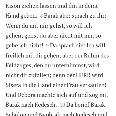
Kison ziehen lassen und ihn in deine


Hand geben.
Barak aber sprach zu ihr:
8
Wenn du mit mir gehst, so will ich
gehen; gehst du aber nicht mit mir, so


gehe ich nicht!
Da sprach sie: Ich will
9
freilich mit dir gehen; aber der Ruhm des
Feldzuges, den du unternimmst, wird
nicht dir zufallen; denn der HERR wird
Sisera in die Hand einer Frau verkaufen!
Und Debora machte sich auf und zog mit


Barak nach Kedesch.
Da berief Barak
10
Sebulon und Naphtali nach Kedesch und