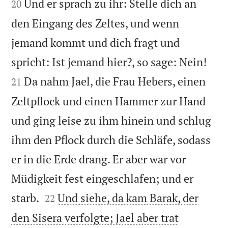
Und er sprach zu ihr: Stelle dich an
20
den Eingang des Zeltes, und wenn
jemand kommt und dich fragt und


spricht: Ist jemand hier?, so sage: Nein!
Da nahm Jael, die Frau Hebers, einen
21
Zeltpflock und einen Hammer zur Hand
und ging leise zu ihm hinein und schlug
ihm den Pflock durch die Schläfe, sodass
er in die Erde drang. Er aber war vor
Müdigkeit fest eingeschlafen; und er


starb.
Und siehe, da kam Barak, der
22
den Sisera verfolgte; Jael aber trat