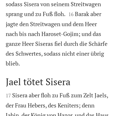
sodass Sisera von seinem Streitwagen


sprang und zu Fuß floh.
Barak aber
16
jagte den Streitwagen und dem Heer
nach bis nach Haroset-Gojim; und das
ganze Heer Siseras fiel durch die Schärfe
des Schwertes, sodass nicht einer übrig

blieb.
Jael tötet Sisera


Sisera aber floh zu Fuß zum Zelt Jaels,
17
der Frau Hebers, des Keniters; denn
Jabin, der König von Hazor, und das Haus