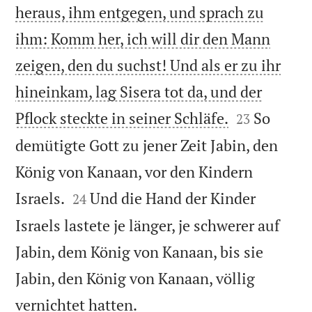
heraus, ihm entgegen, und sprach zu
ihm: Komm her, ich will dir den Mann
zeigen, den du suchst! Und als er zu ihr
hineinkam, lag Sisera tot da, und der


Pflock steckte in seiner Schläfe.
So
23
demütigte Gott zu jener Zeit Jabin, den
König von Kanaan, vor den Kindern


Israels.
Und die Hand der Kinder
24
Israels lastete je länger, je schwerer auf
Jabin, dem König von Kanaan, bis sie
Jabin, den König von Kanaan, völlig

vernichtet hatten.