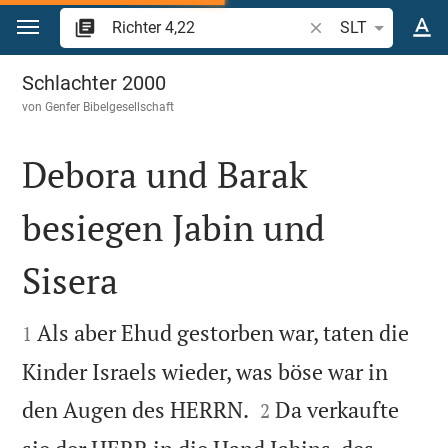
Zum Inhalt springen
Bibelstelle oder Beg
SLT
Richter 4
Schlachter 2000
von
Genfer Bibelgesellschaft
Debora und Barak
besiegen Jabin und
Sisera


Als aber Ehud gestorben war, taten die
1
Kinder Israels wieder, was böse war in


den Augen des HERRN.
Da verkaufte
2