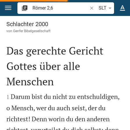
Zum Inhalt springen
Bibelstelle oder Beg
SLT
Römer 2
Schlachter 2000
von
Genfer Bibelgesellschaft
Das gerechte Gericht
Gottes über alle
Menschen


Darum bist du nicht zu entschuldigen,
1
o Mensch, wer du auch seist, der du
richtest! Denn worin du den anderen
richtest, verurteilst du dich selbst; denn