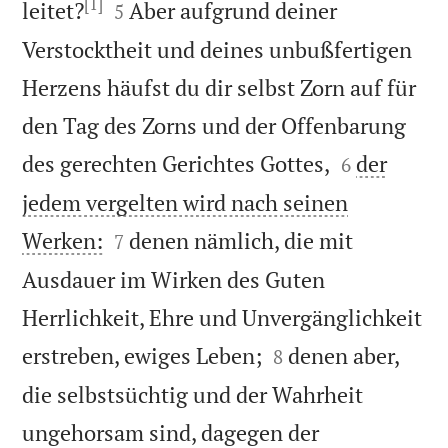
[1]


leitet?
Aber aufgrund deiner
5
Verstocktheit und deines unbußfertigen
Herzens häufst du dir selbst Zorn auf für
den Tag des Zorns und der Offenbarung


des gerechten Gerichtes Gottes,
der
6
jedem vergelten wird nach seinen


Werken:
denen nämlich, die mit
7
Ausdauer im Wirken des Guten
Herrlichkeit, Ehre und Unvergänglichkeit


erstreben, ewiges Leben;
denen aber,
8
die selbstsüchtig und der Wahrheit
ungehorsam sind, dagegen der