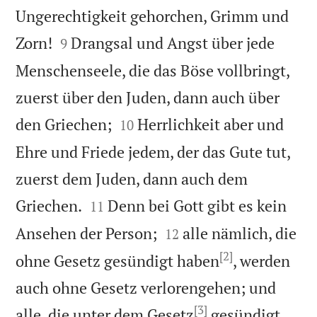
Ungerechtigkeit gehorchen, Grimm und


Zorn!
Drangsal und Angst über jede
9
Menschenseele, die das Böse vollbringt,
zuerst über den Juden, dann auch über


den Griechen;
Herrlichkeit aber und
10
Ehre und Friede jedem, der das Gute tut,
zuerst dem Juden, dann auch dem


Griechen.
Denn bei Gott gibt es kein
11


Ansehen der Person;
alle nämlich, die
12
[2]
ohne Gesetz gesündigt haben
, werden
auch ohne Gesetz verlorengehen; und
[3]
alle, die unter dem Gesetz
gesündigt