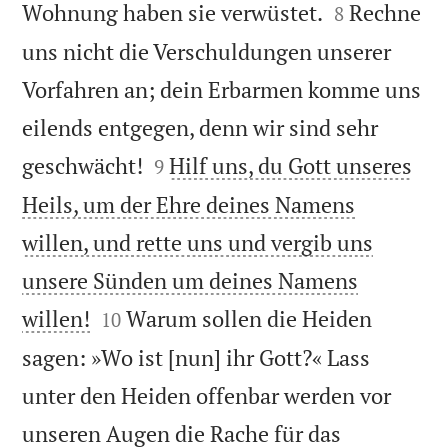


Wohnung haben sie verwüstet.
Rechne
8
uns nicht die Verschuldungen unserer
Vorfahren an; dein Erbarmen komme uns
eilends entgegen, denn wir sind sehr


geschwächt!
Hilf uns, du Gott unseres
9
Heils, um der Ehre deines Namens
willen, und rette uns und vergib uns
unsere Sünden um deines Namens


willen!
Warum sollen die Heiden
10
sagen: »Wo ist [nun] ihr Gott?« Lass
unter den Heiden offenbar werden vor
unseren Augen die Rache für das