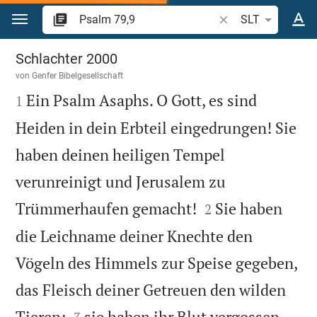
Zum Inhalt springen
Bibelstelle oder Beg
SLT
Psalm 79
Schlachter 2000
von
Genfer Bibelgesellschaft

Ein Psalm Asaphs. O Gott, es sind
1
Heiden in dein Erbteil eingedrungen! Sie
haben deinen heiligen Tempel
verunreinigt und Jerusalem zu


Trümmerhaufen gemacht!
Sie haben
2
die Leichname deiner Knechte den
Vögeln des Himmels zur Speise gegeben,
das Fleisch deiner Getreuen den wilden


Tieren;
sie haben ihr Blut vergossen