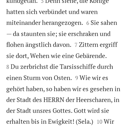


kundgetan.
Denn siehe, die Könige
5
hatten sich verbündet und waren


miteinander herangezogen.
Sie sahen
6
— da staunten sie; sie erschraken und


flohen ängstlich davon.
Zittern ergriff
7


sie dort, Wehen wie eine Gebärende.
Du zerbrichst die Tarsisschiffe durch
8


einen Sturm von Osten.
Wie wir es
9
gehört haben, so haben wir es gesehen in
der Stadt des HERRN der Heerscharen, in
der Stadt unsres Gottes. Gott wird sie


erhalten bis in Ewigkeit! (Sela.)
Wir
10