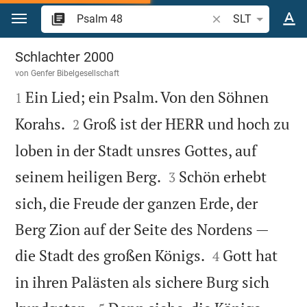
Zum Inhalt springen
Bibelstelle oder Beg
SLT
Psalm 48
Schlachter 2000
von
Genfer Bibelgesellschaft

Ein Lied; ein Psalm. Von den Söhnen
1


Korahs.
Groß ist der HERR und hoch zu
2
loben in der Stadt unsres Gottes, auf


seinem heiligen Berg.
Schön erhebt
3
sich, die Freude der ganzen Erde, der
Berg Zion auf der Seite des Nordens —


die Stadt des großen Königs.
Gott hat
4
in ihren Palästen als sichere Burg sich