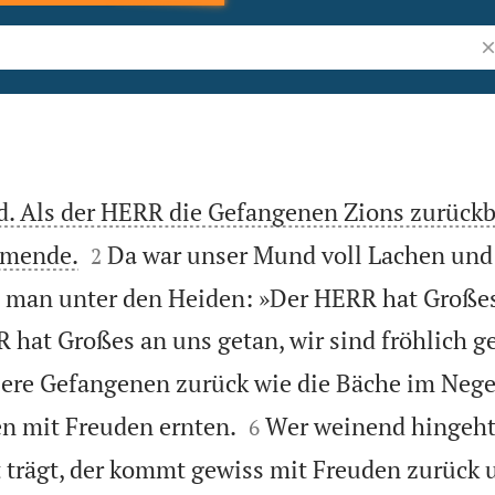
Bi
ed. Als der HERR die Gefangenen Zions zurückb


umende.
Da war unser Mund voll Lachen und
2
te man unter den Heiden: »Der HERR hat Große
 hat Großes an uns getan, wir sind fröhlich g
ere Gefangenen zurück wie die Bäche im Nege


n mit Freuden ernten.
Wer weinend hingeht
6
trägt, der kommt gewiss mit Freuden zurück 