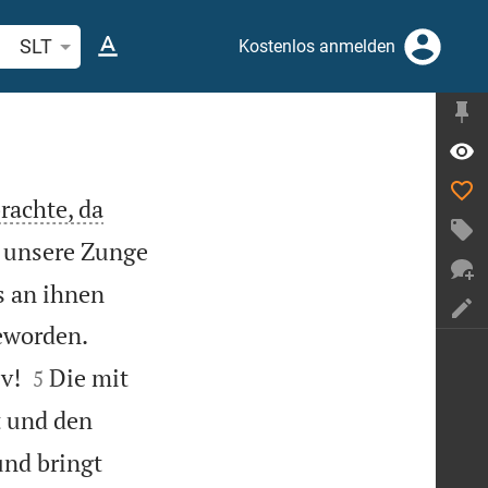
belstelle oder Begriff suchen
SLT
Kostenlos anmelden
rachte, da
 unsere Zunge
s an ihnen


eworden.


v!
Die mit
5
 und den
und bringt