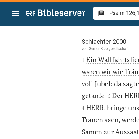
Zum Inhalt springen
Psalm 126
Schlachter 2000
von
Genfer Bibelgesellschaft

Ein Wallfahrtsli
1
waren wir wie Trä
voll Jubel; da sag


getan!«
Der HERR
3
HERR, bringe uns
4
Tränen säen, werde
Samen zur Aussaat 