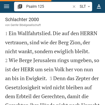
Zum Inhalt springen
Bibelstelle oder Beg
SLT
Psalm 125
Schlachter 2000
von
Genfer Bibelgesellschaft

Ein Wallfahrtslied. Die auf den HERRN
1
vertrauen, sind wie der Berg Zion, der


nicht wankt, sondern ewiglich bleibt.
Wie Berge Jerusalem rings umgeben, so
2
ist der HERR um sein Volk her von nun


an bis in Ewigkeit.
Denn das Zepter der
3
Gesetzlosigkeit wird nicht bleiben auf
dem Erbteil der Gerechten, damit die