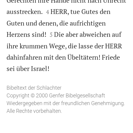
Gerechten ihre Hände nicht nach Unrecht


ausstrecken.
HERR, tue Gutes den
4
Guten und denen, die aufrichtigen


Herzens sind!
Die aber abweichen auf
5
ihre krummen Wege, die lasse der HERR
dahinfahren mit den Übeltätern! Friede

sei über Israel!
Bibeltext der Schlachter
Copyright © 2000 Genfer Bibelgesellschaft
Wiedergegeben mit der freundlichen Genehmigung.
Alle Rechte vorbehalten.