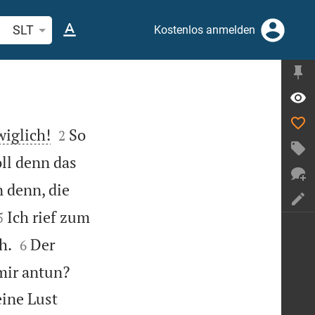
belstelle oder Begriff suchen
SLT
Kostenlos anmelden


wiglich!
So
2
oll denn das
n denn, die


Ich rief zum
5


h.
Der
6


mir antun?
eine Lust