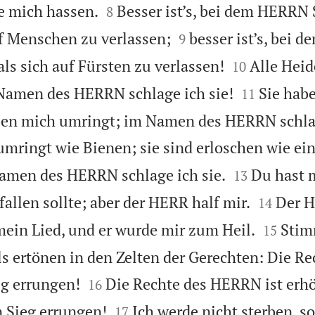


e mich hassen.
Besser ist’s, bei dem HERRN
8


uf Menschen zu verlassen;
besser ist’s, bei
9


ls sich auf Fürsten zu verlassen!
Alle Hei
10


Namen des HERRN schlage ich sie!
Sie hab
11
aben mich umringt; im Namen des HERRN schlag
mringt wie Bienen; sie sind erloschen wie ei


amen des HERRN schlage ich sie.
Du hast 
13


fallen sollte; aber der HERR half mir.
Der H
14


ein Lied, und er wurde mir zum Heil.
Stim
15
ls ertönen in den Zelten der Gerechten: Die Re


g errungen!
Die Rechte des HERRN ist erhö
16


 Sieg errungen!
Ich werde nicht sterben, s
17