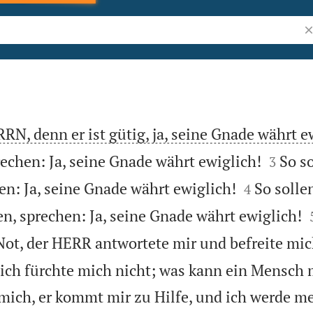
Bi
, denn er ist gütig, ja, seine Gnade währt e


rechen: Ja, seine Gnade währt ewiglich!
So s
3


n: Ja, seine Gnade währt ewiglich!
So solle
4
, sprechen: Ja, seine Gnade währt ewiglich!
ot, der HERR antwortete mir und befreite mic
 ich fürchte mich nicht; was kann ein Mensch 
mich, er kommt mir zu Hilfe, und ich werde m