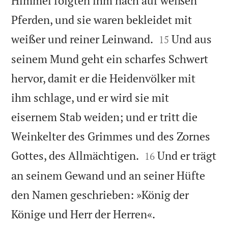
Himmel folgten ihm nach auf weißen
Pferden, und sie waren bekleidet mit


weißer und reiner Leinwand.
Und aus
15
seinem Mund geht ein scharfes Schwert
hervor, damit er die Heidenvölker mit
ihm schlage, und er wird sie mit
eisernem Stab weiden; und er tritt die
Weinkelter des Grimmes und des Zornes


Gottes, des Allmächtigen.
Und er trägt
16
an seinem Gewand und an seiner Hüfte
den Namen geschrieben: »König der

Könige und Herr der Herren«.