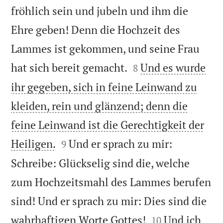
fröhlich sein und jubeln und ihm die
Ehre geben! Denn die Hochzeit des
Lammes ist gekommen, und seine Frau


hat sich bereit gemacht.
Und es wurde
8
ihr gegeben, sich in feine Leinwand zu
kleiden, rein und glänzend; denn die
feine Leinwand ist die Gerechtigkeit der


Heiligen.
Und er sprach zu mir:
9
Schreibe: Glückselig sind die, welche
zum Hochzeitsmahl des Lammes berufen
sind! Und er sprach zu mir: Dies sind die


wahrhaftigen Worte Gottes!
Und ich
10