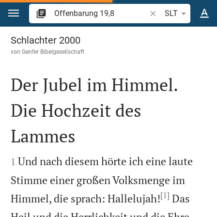
Zum Inhalt springen
Bibelstelle oder Beg
SLT
Offenbarung 19
Schlachter 2000
von
Genfer Bibelgesellschaft
Der Jubel im Himmel.
Die Hochzeit des
Lammes


Und nach diesem hörte ich eine laute
1
Stimme einer großen Volksmenge im
[1]
Himmel, die sprach: Hallelujah!
Das
Heil und die Herrlichkeit und die Ehre