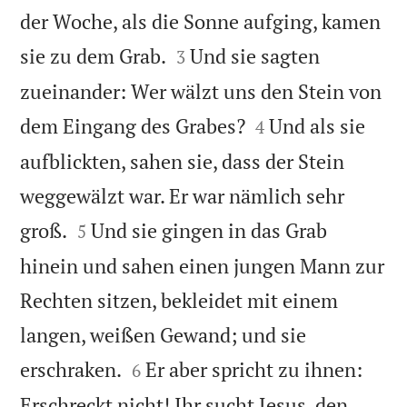
der Woche, als die Sonne aufging, kamen


sie zu dem Grab.
Und sie sagten
3
zueinander: Wer wälzt uns den Stein von


dem Eingang des Grabes?
Und als sie
4
aufblickten, sahen sie, dass der Stein
weggewälzt war. Er war nämlich sehr


groß.
Und sie gingen in das Grab
5
hinein und sahen einen jungen Mann zur
Rechten sitzen, bekleidet mit einem
langen, weißen Gewand; und sie


erschraken.
Er aber spricht zu ihnen:
6
Erschreckt nicht! Ihr sucht Jesus, den