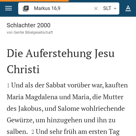
Zum Inhalt springen
Bibelstelle oder Beg
SLT
Markus 16
Schlachter 2000
von
Genfer Bibelgesellschaft
Die Auferstehung Jesu
Christi


Und als der Sabbat vorüber war, kauften
1
Maria Magdalena und Maria, die Mutter
des Jakobus, und Salome wohlriechende
Gewürze, um hinzugehen und ihn zu


salben.
Und sehr früh am ersten Tag
2