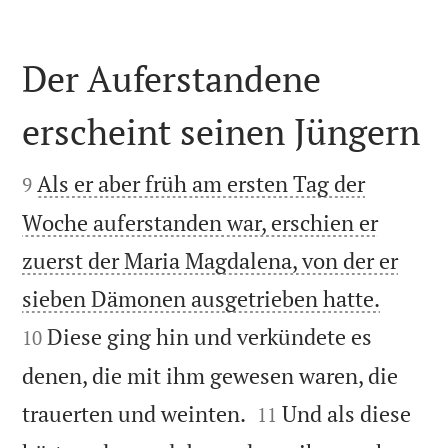
Der Auferstandene
erscheint seinen Jüngern


Als er aber früh am ersten Tag der
9
Woche auferstanden war, erschien er
zuerst der Maria Magdalena, von der er


sieben Dämonen ausgetrieben hatte.
Diese ging hin und verkündete es
10
denen, die mit ihm gewesen waren, die


trauerten und weinten.
Und als diese
11