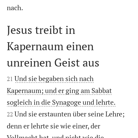

nach.
Jesus treibt in
Kapernaum einen
unreinen Geist aus


Und sie begaben sich nach
21
Kapernaum; und er ging am Sabbat


sogleich in die Synagoge und lehrte.
Und sie erstaunten über seine Lehre;
22
denn er lehrte sie wie einer, der
Vollmacht hat, und nicht wie die