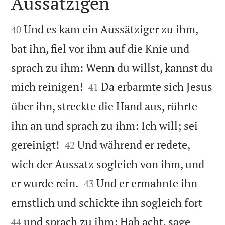
Aussätzigen


Und es kam ein Aussätziger zu ihm,
40
bat ihn, fiel vor ihm auf die Knie und
sprach zu ihm: Wenn du willst, kannst du


mich reinigen!
Da erbarmte sich Jesus
41
über ihn, streckte die Hand aus, rührte
ihn an und sprach zu ihm: Ich will; sei


gereinigt!
Und während er redete,
42
wich der Aussatz sogleich von ihm, und


er wurde rein.
Und er ermahnte ihn
43


ernstlich und schickte ihn sogleich fort
und sprach zu ihm: Hab acht, sage
44