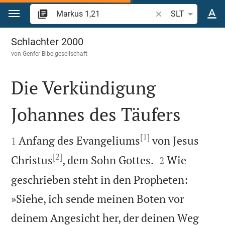
Zum Inhalt springen
Bibelstelle oder Beg
SLT
Markus 1
Schlachter 2000
von
Genfer Bibelgesellschaft
Die Verkündigung
Johannes des Täufers

[1]

Anfang des Evangeliums
von Jesus
1
[2]


Christus
, dem Sohn Gottes.
Wie
2
geschrieben steht in den Propheten:
»Siehe, ich sende meinen Boten vor
deinem Angesicht her, der deinen Weg