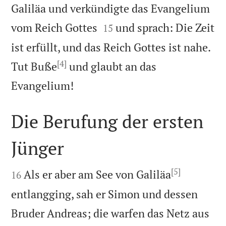
Galiläa und verkündigte das Evangelium


vom Reich Gottes
und sprach: Die Zeit
15
ist erfüllt, und das Reich Gottes ist nahe.
[4]
Tut Buße
und glaubt an das

Evangelium!
Die Berufung der ersten
Jünger

[5]

Als er aber am See von Galiläa
16
entlangging, sah er Simon und dessen
Bruder Andreas; die warfen das Netz aus