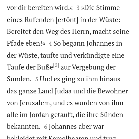


vor dir bereiten wird.«
»Die Stimme
3
eines Rufenden [ertönt] in der Wüste:
Bereitet den Weg des Herrn, macht seine


Pfade eben!«
So begann Johannes in
4
der Wüste, taufte und verkündigte eine
[3]
Taufe der Buße
zur Vergebung der


Sünden.
Und es ging zu ihm hinaus
5
das ganze Land Judäa und die Bewohner
von Jerusalem, und es wurden von ihm
alle im Jordan getauft, die ihre Sünden


bekannten.
Johannes aber war
6
bekleidet mit Kamelhaaren und trug