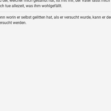
 der, welcher mich gesandt hat, ist mit mir; der Vater lässt mich
ich tue allezeit, was ihm wohlgefällt.
nn worin er selbst gelitten hat, als er versucht wurde, kann er d
versucht werden.