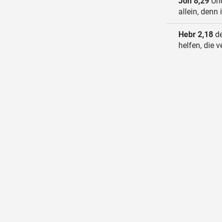
Joh 8,29
Und
allein, denn 
Hebr 2,18
de
helfen, die 