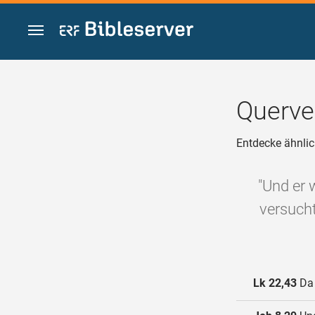
Zum Inhalt springen
Querve
Entdecke ähnlic
"Und er 
versucht
Lk 22,43
Da 