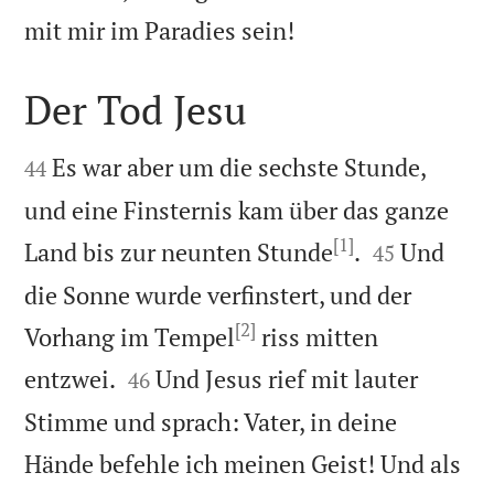

mit mir im Paradies sein!
Der Tod Jesu


Es war aber um die sechste Stunde,
44
und eine Finsternis kam über das ganze
[1]


Land bis zur neunten Stunde
.
Und
45
die Sonne wurde verfinstert, und der
[2]
Vorhang im Tempel
riss mitten


entzwei.
Und Jesus rief mit lauter
46
Stimme und sprach: Vater, in deine
Hände befehle ich meinen Geist! Und als