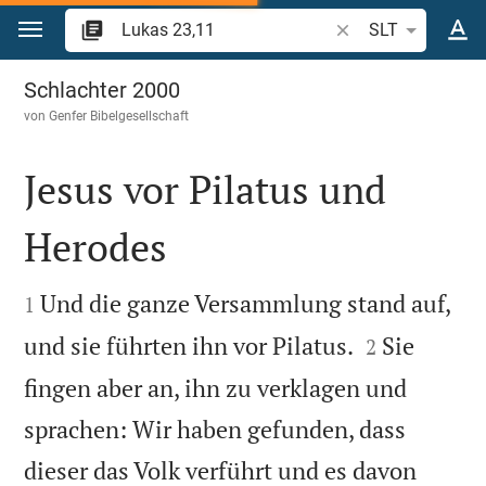
Zum Inhalt springen
Bibelstelle oder Beg
SLT
Lukas 23
Schlachter 2000
von
Genfer Bibelgesellschaft
Jesus vor Pilatus und
Herodes


Und die ganze Versammlung stand auf,
1


und sie führten ihn vor Pilatus.
Sie
2
fingen aber an, ihn zu verklagen und
sprachen: Wir haben gefunden, dass
dieser das Volk verführt und es davon