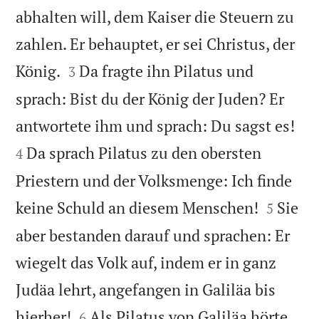
abhalten will, dem Kaiser die Steuern zu
zahlen. Er behauptet, er sei Christus, der


König.
Da fragte ihn Pilatus und
3
sprach: Bist du der König der Juden? Er


antwortete ihm und sprach: Du sagst es!
Da sprach Pilatus zu den obersten
4
Priestern und der Volksmenge: Ich finde


keine Schuld an diesem Menschen!
Sie
5
aber bestanden darauf und sprachen: Er
wiegelt das Volk auf, indem er in ganz
Judäa lehrt, angefangen in Galiläa bis


hierher!
Als Pilatus von Galiläa hörte,
6