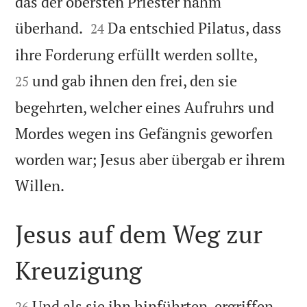
das der obersten Priester nahm


überhand.
Da entschied Pilatus, dass
24


ihre Forderung erfüllt werden sollte,
und gab ihnen den frei, den sie
25
begehrten, welcher eines Aufruhrs und
Mordes wegen ins Gefängnis geworfen
worden war; Jesus aber übergab er ihrem

Willen.
Jesus auf dem Weg zur
Kreuzigung


Und als sie ihn hinführten, ergriffen
26