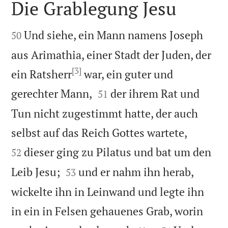
Die Grablegung Jesu


Und siehe, ein Mann namens Joseph
50
aus Arimathia, einer Stadt der Juden, der
[3]
ein Ratsherr
war, ein guter und


gerechter Mann,
der ihrem Rat und
51
Tun nicht zugestimmt hatte, der auch


selbst auf das Reich Gottes wartete,
dieser ging zu Pilatus und bat um den
52


Leib Jesu;
und er nahm ihn herab,
53
wickelte ihn in Leinwand und legte ihn
in ein in Felsen gehauenes Grab, worin