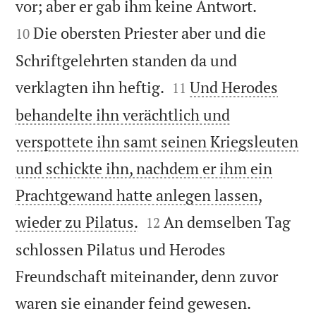


vor; aber er gab ihm keine Antwort.
Die obersten Priester aber und die
10
Schriftgelehrten standen da und


verklagten ihn heftig.
Und Herodes
11
behandelte ihn verächtlich und
verspottete ihn samt seinen Kriegsleuten
und schickte ihn, nachdem er ihm ein
Prachtgewand hatte anlegen lassen,


wieder zu Pilatus.
An demselben Tag
12
schlossen Pilatus und Herodes
Freundschaft miteinander, denn zuvor

waren sie einander feind gewesen.