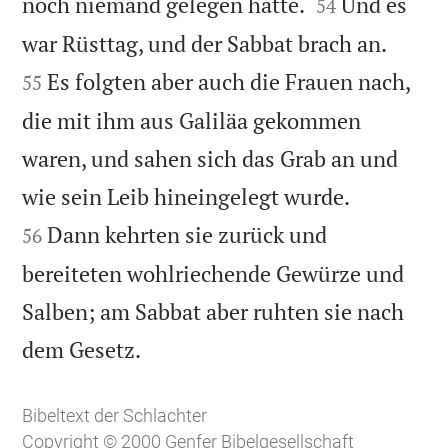


noch niemand gelegen hatte.
Und es
54


war Rüsttag, und der Sabbat brach an.
Es folgten aber auch die Frauen nach,
55
die mit ihm aus Galiläa gekommen
waren, und sahen sich das Grab an und


wie sein Leib hineingelegt wurde.
Dann kehrten sie zurück und
56
bereiteten wohlriechende Gewürze und
Salben; am Sabbat aber ruhten sie nach

dem Gesetz.
Bibeltext der Schlachter
Copyright © 2000 Genfer Bibelgesellschaft