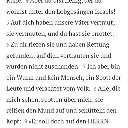
Ruhe.
Aber du bist heilig, der du
4


wohnst unter den Lobgesängen Israels!
Auf dich haben unsere Väter vertraut;
5


sie vertrauten, und du hast sie errettet.
Zu dir riefen sie und haben Rettung
6
gefunden; auf dich vertrauten sie und


wurden nicht zuschanden.
Ich aber bin
7
ein Wurm und kein Mensch, ein Spott der


Leute und verachtet vom Volk.
Alle, die
8
mich sehen, spotten über mich; sie
reißen den Mund auf und schütteln den


Kopf:
»Er soll doch auf den HERRN
9