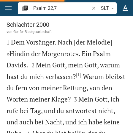
Zum Inhalt springen
Bibelstelle oder Beg
SLT
Psalm 22
Schlachter 2000
von
Genfer Bibelgesellschaft

Dem Vorsänger. Nach [der Melodie]
1
»Hindin der Morgenröte«. Ein Psalm


Davids.
Mein Gott, mein Gott, warum
2
[1]
hast du mich verlassen?
Warum bleibst
du fern von meiner Rettung, von den


Worten meiner Klage?
Mein Gott, ich
3
rufe bei Tag, und du antwortest nicht,
und auch bei Nacht, und ich habe keine

