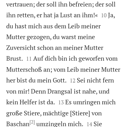
vertrauen; der soll ihn befreien; der soll


ihn retten, er hat ja Lust an ihm!«
Ja,
10
du hast mich aus dem Leib meiner
Mutter gezogen, du warst meine
Zuversicht schon an meiner Mutter


Brust.
Auf dich bin ich geworfen vom
11
Mutterschoß an; vom Leib meiner Mutter


her bist du mein Gott.
Sei nicht fern
12
von mir! Denn Drangsal ist nahe, und


kein Helfer ist da.
Es umringen mich
13
große Stiere, mächtige [Stiere] von
[2]


Baschan
umzingeln mich.
Sie
14