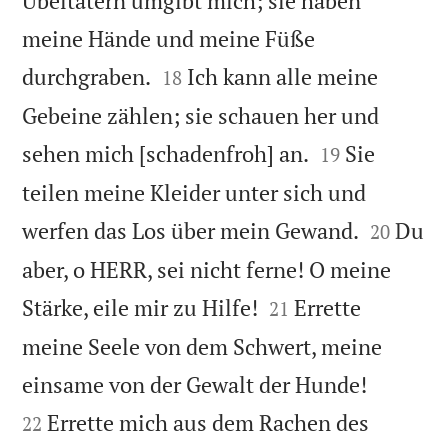
Übeltätern umgibt mich; sie haben
meine Hände und meine Füße


durchgraben.
Ich kann alle meine
18
Gebeine zählen; sie schauen her und


sehen mich [schadenfroh] an.
Sie
19
teilen meine Kleider unter sich und


werfen das Los über mein Gewand.
Du
20
aber, o HERR, sei nicht ferne! O meine


Stärke, eile mir zu Hilfe!
Errette
21
meine Seele von dem Schwert, meine


einsame von der Gewalt der Hunde!
Errette mich aus dem Rachen des
22