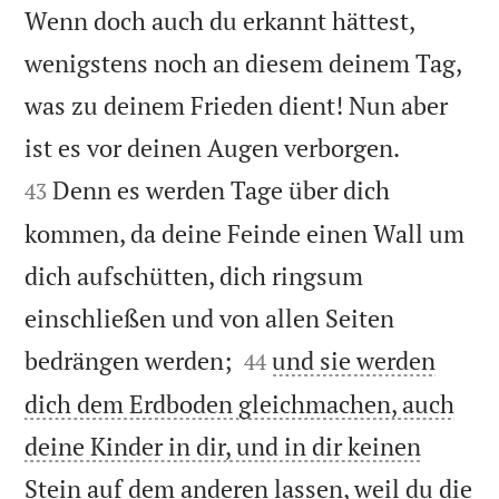
Wenn doch auch du erkannt hättest,
wenigstens noch an diesem deinem Tag,
was zu deinem Frieden dient! Nun aber


ist es vor deinen Augen verborgen.
Denn es werden Tage über dich
43
kommen, da deine Feinde einen Wall um
dich aufschütten, dich ringsum
einschließen und von allen Seiten


bedrängen werden;
und sie werden
44
dich dem Erdboden gleichmachen, auch
deine Kinder in dir, und in dir keinen
Stein auf dem anderen lassen, weil du die