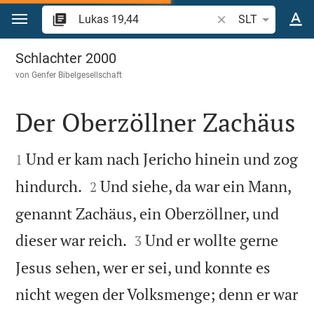
Zum Inhalt springen
Bibelstelle oder Beg
SLT
Lukas 19
Schlachter 2000
von
Genfer Bibelgesellschaft
Der Oberzöllner Zachäus


Und er kam nach Jericho hinein und zog
1


hindurch.
Und siehe, da war ein Mann,
2
genannt Zachäus, ein Oberzöllner, und


dieser war reich.
Und er wollte gerne
3
Jesus sehen, wer er sei, und konnte es
nicht wegen der Volksmenge; denn er war