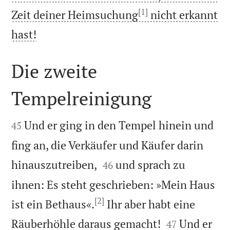
[1]
Zeit deiner Heimsuchung
nicht erkannt

hast!
Die zweite
Tempelreinigung


Und er ging in den Tempel hinein und
45
fing an, die Verkäufer und Käufer darin


hinauszutreiben,
und sprach zu
46
ihnen: Es steht geschrieben: »Mein Haus
[2]
ist ein Bethaus«.
Ihr aber habt eine


Räuberhöhle daraus gemacht!
Und er
47