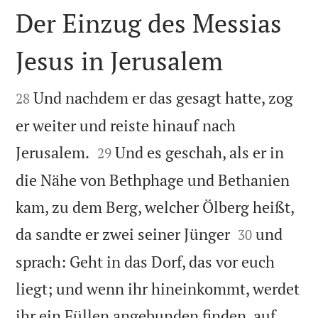
Der Einzug des Messias
Jesus in Jerusalem


Und nachdem er das gesagt hatte, zog
28
er weiter und reiste hinauf nach


Jerusalem.
Und es geschah, als er in
29
die Nähe von Bethphage und Bethanien
kam, zu dem Berg, welcher Ölberg heißt,


da sandte er zwei seiner Jünger
und
30
sprach: Geht in das Dorf, das vor euch
liegt; und wenn ihr hineinkommt, werdet
ihr ein Füllen angebunden finden, auf