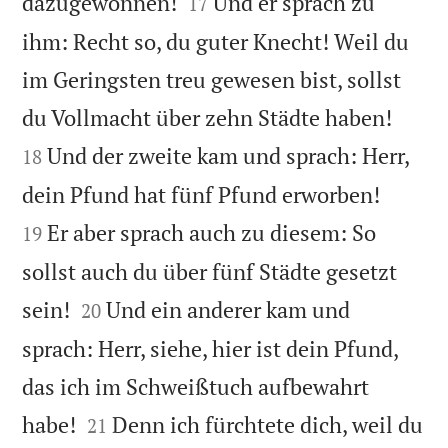


dazugewonnen!
Und er sprach zu
17
ihm: Recht so, du guter Knecht! Weil du
im Geringsten treu gewesen bist, sollst


du Vollmacht über zehn Städte haben!
Und der zweite kam und sprach: Herr,
18


dein Pfund hat fünf Pfund erworben!
Er aber sprach auch zu diesem: So
19
sollst auch du über fünf Städte gesetzt


sein!
Und ein anderer kam und
20
sprach: Herr, siehe, hier ist dein Pfund,
das ich im Schweißtuch aufbewahrt


habe!
Denn ich fürchtete dich, weil du
21