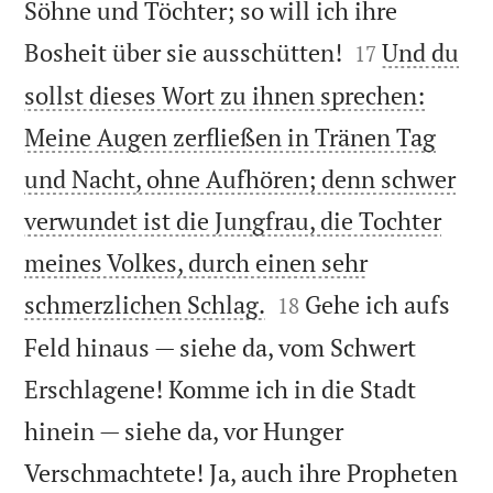
Söhne und Töchter; so will ich ihre


Bosheit über sie ausschütten!
Und du
17
sollst dieses Wort zu ihnen sprechen:
Meine Augen zerfließen in Tränen Tag
und Nacht, ohne Aufhören; denn schwer
verwundet ist die Jungfrau, die Tochter
meines Volkes, durch einen sehr


schmerzlichen Schlag.
Gehe ich aufs
18
Feld hinaus — siehe da, vom Schwert
Erschlagene! Komme ich in die Stadt
hinein — siehe da, vor Hunger
Verschmachtete! Ja, auch ihre Propheten