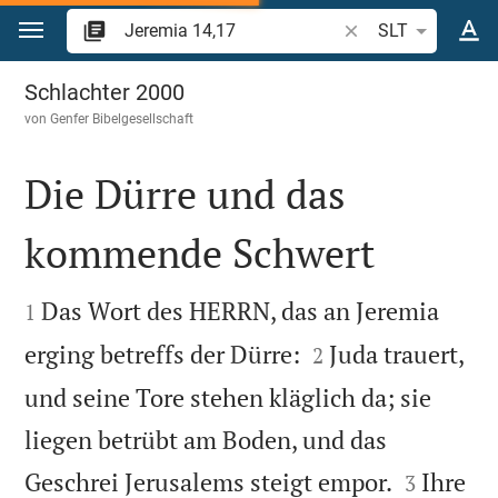
Zum Inhalt springen
Bibelstelle oder Beg
SLT
Jeremia 14
Schlachter 2000
von
Genfer Bibelgesellschaft
Die Dürre und das
kommende Schwert


Das Wort des HERRN, das an Jeremia
1


erging betreffs der Dürre:
Juda trauert,
2
und seine Tore stehen kläglich da; sie
liegen betrübt am Boden, und das


Geschrei Jerusalems steigt empor.
Ihre
3