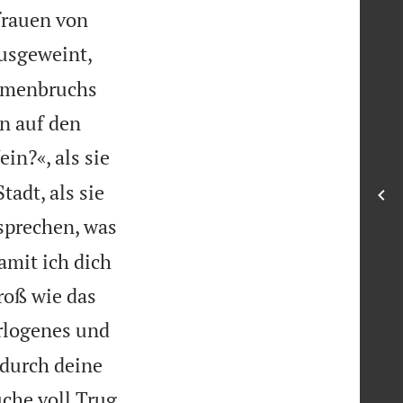
frauen von
usgeweint,
ammenbruchs
n auf den
in?«, als sie
adt, als sie
usprechen, was
amit ich dich
roß wie das
erlogenes und
adurch deine
che voll Trug