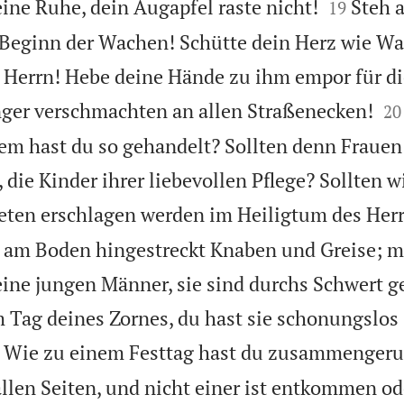


eine Ruhe, dein Augapfel raste nicht!
Steh 
19
 Beginn der Wachen! Schütte dein Herz wie Wa
Herrn! Hebe deine Hände zu ihm empor für di


nger verschmachten an allen Straßenecken!
20
em hast du so gehandelt? Sollten denn Frauen
 die Kinder ihrer liebevollen Pflege? Sollten w
eten erschlagen werden im Heiligtum des Her
n am Boden hingestreckt Knaben und Greise; 
ne jungen Männer, sie sind durchs Schwert ge
m Tag deines Zornes, du hast sie schonungslos
Wie zu einem Festtag hast du zusammengeruf
allen Seiten, und nicht einer ist entkommen od