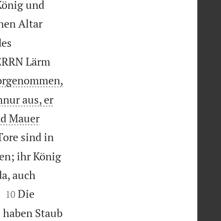
König und
nen Altar
des
HERRN Lärm
vorgenommen,
nur aus, er
und Mauer
Tore sind in
en; ihr König
da, auch


Die
10
ie haben Staub