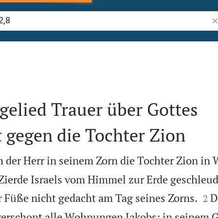
Bi
gelied Trauer über Gottes
 gegen die Tochter Zion
h der Herr in seinem Zorn die Tochter Zion in
e Zierde Israels vom Himmel zur Erde geschleu


 Füße nicht gedacht am Tag seines Zorns.
D
2
 verschont alle Wohnungen Jakobs; in seinem 