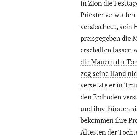
in Zion die Festta
Priester verworfen
verabscheut, sein 
preisgegeben die 
erschallen lassen 
die Mauern der Toc
zog seine Hand nich
versetzte er in Tra
den Erdboden versu
und ihre Fürsten s
bekommen ihre Pr
Ältesten der Tochte