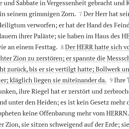
ge und Sabbate in Vergessenheit gebracht und 


 in seinem grimmigen Zorn.
Der Herr hat sei
7
Heiligtum verworfen; er hat der Hand des Fein
Mauern ihrer Paläste; sie haben im Haus des 


wie an einem Festtag.
Der HERR hatte sich 
8
hter Zion zu zerstören; er spannte die Messsch
t zurück, bis er sie vertilgt hatte; Bollwerk 


uer; kläglich liegen sie miteinander da.
Ihre 
9
nken, ihre Riegel hat er zerstört und zerbroch
ind unter den Heiden; es ist kein Gesetz mehr 
opheten keine Offenbarung mehr vom HERRN.
r Zion, sie sitzen schweigend auf der Erde; s