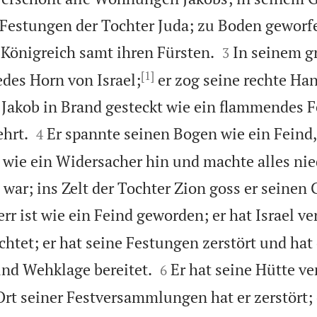
 Festungen der Tochter Juda; zu Boden geworf


r Königreich samt ihren Fürsten.
In seinem 
3
[1]
edes Horn von Israel;
er zog seine rechte Ha
Jakob in Brand gesteckt wie ein flammendes F


ehrt.
Er spannte seinen Bogen wie ein Feind, 
4
 wie ein Widersacher hin und machte alles nie
 war; ins Zelt der Tochter Zion goss er seinen
rr ist wie ein Feind geworden; er hat Israel vert
chtet; er hat seine Festungen zerstört und hat


und Wehklage bereitet.
Er hat seine Hütte v
6
Ort seiner Festversammlungen hat er zerstört;