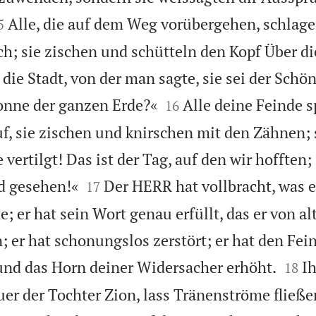

Alle, die auf dem Weg vorübergehen, schlag
5
; sie zischen und schütteln den Kopf Über di
 die Stadt, von der man sagte, sie sei der Schö


onne der ganzen Erde?«
Alle deine Feinde s
16
f, sie zischen und knirschen mit den Zähnen; 
 vertilgt! Das ist der Tag, auf den wir hofften;


nd gesehen!«
Der HERR hat vollbracht, was e
17
er hat sein Wort genau erfüllt, das er von alt
; er hat schonungslos zerstört; er hat den Fei


und das Horn deiner Widersacher erhöht.
Ih
18
r der Tochter Zion, lass Tränenströme fließe