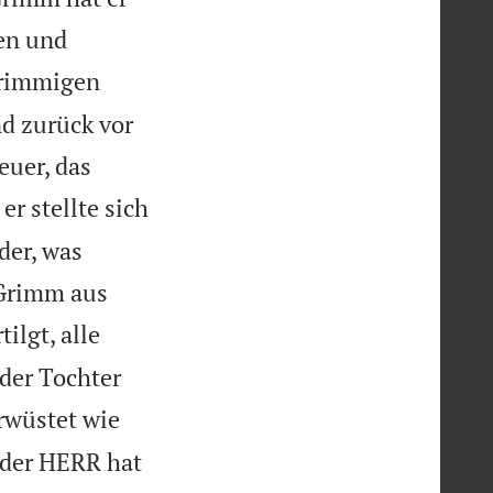
en und
grimmigen
nd zurück vor
euer, das
er stellte sich
der, was
 Grimm aus
ilgt, alle
 der Tochter
erwüstet wie
 der HERR hat