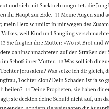
reut und sich mit Sacktuch umgürtet; die Jung


ken ihr Haupt zur Erde.
Meine Augen sind a
11
t; mein Herz schmilzt in mir wegen des Zus
 Volkes, weil Kind und Säugling verschmachte


Sie fragten ihre Mütter: »Wo ist Brot und We
12
dete dahinschmachteten auf den Straßen der St


 im Schoß ihrer Mütter.
Was soll ich dir z
13
 Tochter Jerusalem? Was setze ich dir gleich, d
ngfrau, Tochter Zion? Dein Schaden ist ja so g


h heilen?
Deine Propheten, sie haben dir 
14
agt; sie deckten deine Schuld nicht auf, um d
zuwenden, sondern sie weissagten dir Aussprü