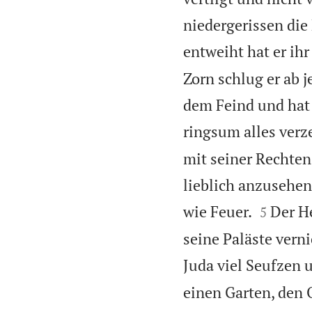
niedergerissen die
entweiht hat er ih
Zorn schlug er ab j
dem Feind und hat 
ringsum alles verz
mit seiner Rechten
lieblich anzusehen


wie Feuer.
Der He
5
seine Paläste verni
Juda viel Seufzen 
einen Garten, den 