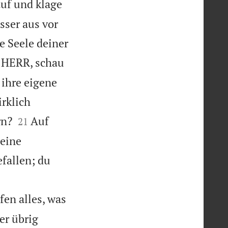
auf und klage
sser aus vor
e Seele deiner
HERR, schau
 ihre eigene
irklich


rn?
Auf
21
meine
fallen; du
en alles, was
er übrig