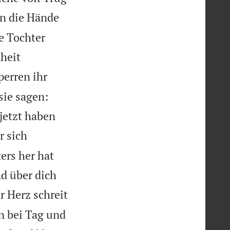
en die Hände
e Tochter
nheit
perren ihr
sie sagen:
 jetzt haben
r sich
ers her hat
nd über dich
r Herz schreit
n bei Tag und