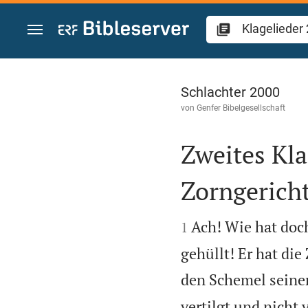
Zum Inhalt springen
Klagelieder 2
Schlachter 2000
von
Genfer Bibelgesellschaft
Zweites Kla
Zorngericht


Ach! Wie hat doc
1
gehüllt! Er hat di
den Schemel seiner
vertilgt und nicht