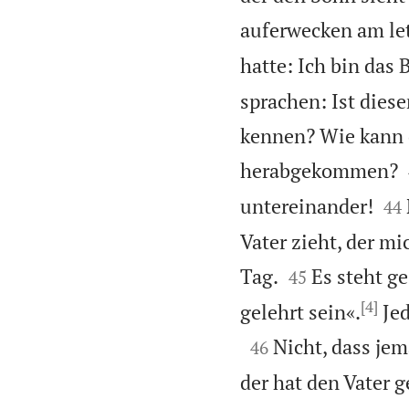
auferwecken am le
hatte: Ich bin das
sprachen: Ist diese
kennen? Wie kann 
herabgekommen?


untereinander!
44
Vater zieht, der m


Tag.
Es steht g
45
[4]
gelehrt sein«.
Jed

Nicht, dass jem
46
der hat den Vater 