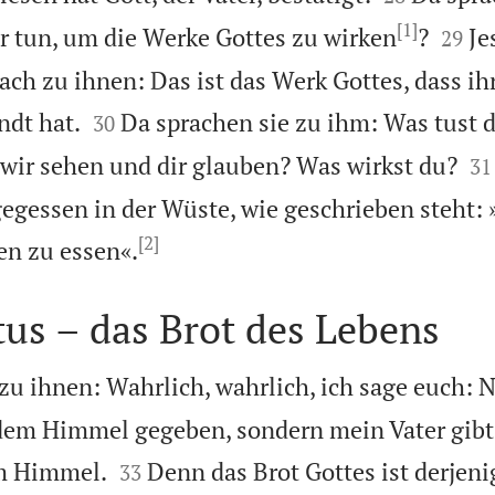
[1]


r tun, um die Werke Gottes zu wirken
?
Je
29
ach zu ihnen: Das ist das Werk Gottes, dass ih


ndt hat.
Da sprachen sie zu ihm: Was tust 
30


 wir sehen und dir glauben? Was wirkst du?
31
gessen in der Wüste, wie geschrieben steht: 
[2]

en zu essen«.
tus – das Brot des Lebens
zu ihnen: Wahrlich, wahrlich, ich sage euch: 
 dem Himmel gegeben, sondern mein Vater gibt


m Himmel.
Denn das Brot Gottes ist derjeni
33