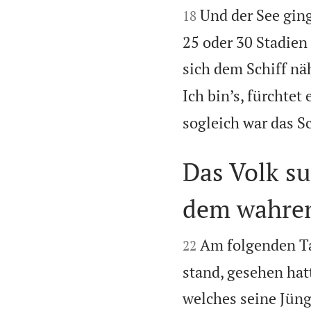
Und der See ging
18
25 oder 30 Stadien
sich dem Schiff näh
Ich bin’s, fürchtet 
sogleich war das S
Das Volk s
dem wahren


Am folgenden Tag
22
stand, gesehen hatt
welches seine Jüng