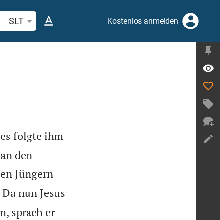
belstelle oder Begriff suchen
SLT
Kostenlos anmelden
es folgte ihm
 an den
nen Jüngern

Da nun Jesus
, sprach er