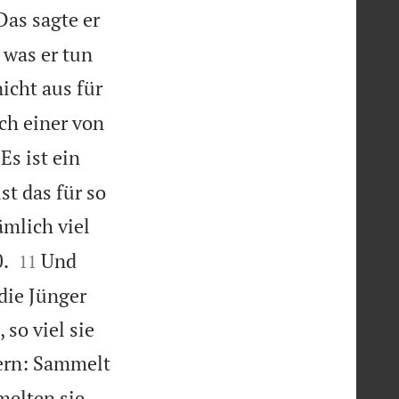
Das sagte er
 was er tun
icht aus für
ch einer von

Es ist ein
st das für so
ämlich viel


.
Und
11
die Jünger
 so viel sie
gern: Sammelt
elten sie