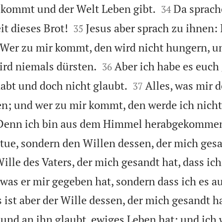


ommt und der Welt Leben gibt.
Da sprach
34


it dieses Brot!
Jesus aber sprach zu ihnen: 
35
Wer zu mir kommt, den wird nicht hungern, u


ird niemals dürsten.
Aber ich habe es euch 
36


abt und doch nicht glaubt.
Alles, was mir d
37
n; und wer zu mir kommt, den werde ich nicht
Denn ich bin aus dem Himmel herabgekommen,
tue, sondern den Willen dessen, der mich gesa
Wille des Vaters, der mich gesandt hat, dass ich
, was er mir gegeben hat, sondern dass ich es 
 ist aber der Wille dessen, der mich gesandt ha
 und an ihn glaubt, ewiges Leben hat; und ich