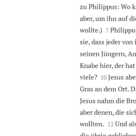
zu Philippus: Wo k
aber, um ihn auf di


wollte.)
Philippu
7
sie, dass jeder vo
seinen Jüngern, An
Knabe hier, der hat


viele?
Jesus abe
10
Gras an dem Ort. D
Jesus nahm die Brot
aber denen, die sic


wollten.
Und als
12
die übrig gebliebe