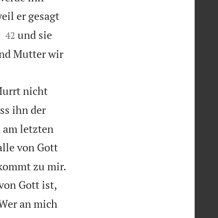
eil er gesagt


und sie
42
und Mutter wir
urrt nicht
ss ihn der
n am letzten
lle von Gott

 kommt zu mir.
von Gott ist,
 Wer an mich