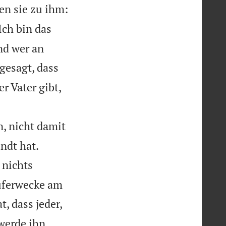
en sie zu ihm:
Ich bin das
nd wer an
gesagt, dass
er Vater gibt,
 nicht damit


ndt hat.
 nichts
auferwecke am
t, dass jeder,
 werde ihn