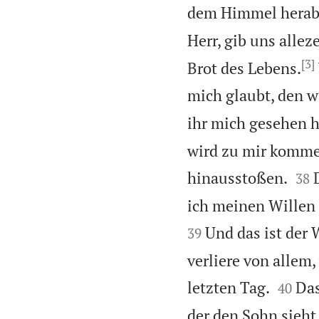
dem Himmel herabk
Herr, gib uns alleze
[3]
Brot des Lebens.
mich glaubt, den w
ihr mich gesehen h
wird zu mir komme


hinausstoßen.
38
ich meinen Willen 
Und das ist der 
39
verliere von allem


letzten Tag.
Das
40
der den Sohn sieht