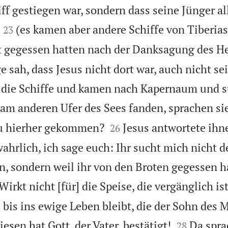
ff gestiegen war, sondern dass seine Jünger al


(es kamen aber andere Schiffe von Tiberia
23
ot gegessen hatten nach der Danksagung des H
 sah, dass Jesus nicht dort war, auch nicht se
n die Schiffe und kamen nach Kapernaum und s
 am anderen Ufer des Sees fanden, sprachen si


du hierher gekommen?
Jesus antwortete ihn
26
ahrlich, ich sage euch: Ihr sucht mich nicht d
n, sondern weil ihr von den Broten gegessen h
Wirkt nicht [für] die Speise, die vergänglich is
ie bis ins ewige Leben bleibt, die der Sohn de


esen hat Gott, der Vater, bestätigt!
Da spra
28