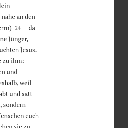
lein
s nahe an den


errn)
— da
24
ine Jünger,

uchten Jesus.
e zu ihm:
en und
eshalb, weil
abt und satt
t, sondern
s Menschen euch
chen sie zu