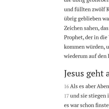
und füllten zwölf 
übrig geblieben wa
Zeichen sahen, das 
Prophet, der in di
kommen würden, um
wiederum auf den B
Jesus geht 


Als es aber Abe
16
und sie stiegen
17
es war schon finst