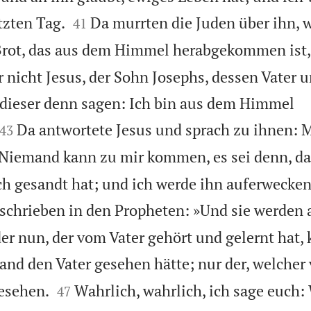


tzten Tag.
Da murrten die Juden über ihn, w
41
 Brot, das aus dem Himmel herabgekommen ist,
r nicht Jesus, der Sohn Josephs, dessen Vater 
dieser denn sagen: Ich bin aus dem Himmel


Da antwortete Jesus und sprach zu ihnen: M
43
Niemand kann zu mir kommen, es sei denn, da
ich gesandt hat; und ich werde ihn auferwecke
eschrieben in den Propheten: »Und sie werden a
er nun, der vom Vater gehört und gelernt hat,
and den Vater gesehen hätte; nur der, welcher 


gesehen.
Wahrlich, wahrlich, ich sage euch:
47