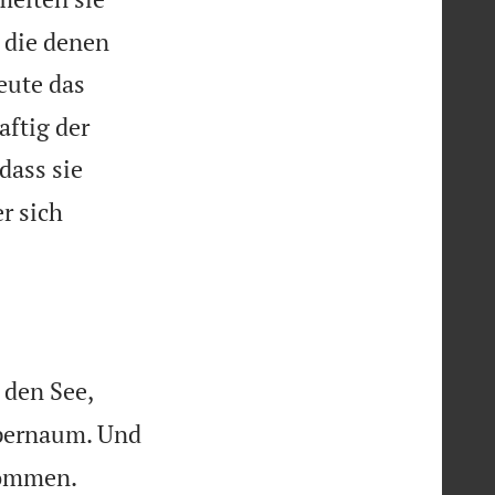
 die denen
eute das
aftig der
dass sie
r sich


 den See,
apernaum. Und


kommen.