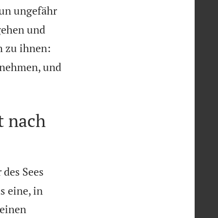
nun ungefähr
 gehen und
h zu ihnen:
f nehmen, und
t nach
 des Sees
s eine, in
seinen