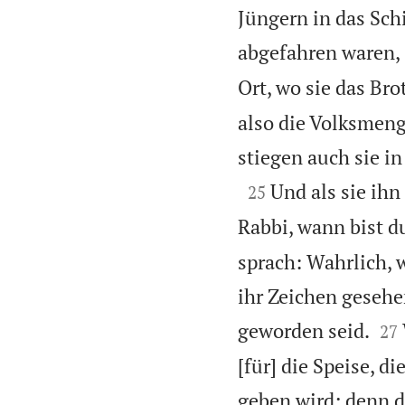
Jüngern in das Schi
abgefahren waren,
Ort, wo sie das Br
also die Volksmenge
stiegen auch sie i

Und als sie ihn
25
Rabbi, wann bist 
sprach: Wahrlich, w
ihr Zeichen gesehe


geworden seid.
27
[für] die Speise, d
geben wird; denn di