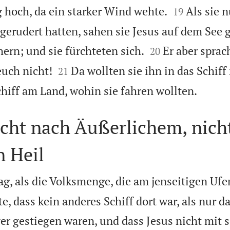


 hoch, da ein starker Wind wehte.
Als sie 
19
 gerudert hatten, sahen sie Jesus auf dem See


ern; und sie fürchteten sich.
Er aber sprac
20


euch nicht!
Da wollten sie ihn in das Schif
21

chiff am Land, wohin sie fahren wollten.
ucht nach Äußerlichem, nich
 Heil
, als die Volksmenge, die am jenseitigen Ufer
e, dass kein anderes Schiff dort war, als nur da
er gestiegen waren, und dass Jesus nicht mit 