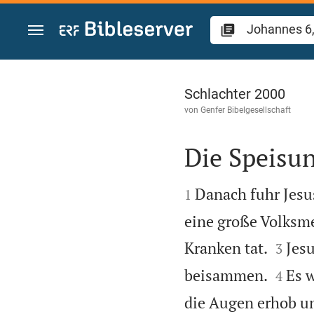
Zum Inhalt springen
Johannes 6
Schlachter 2000
von
Genfer Bibelgesellschaft
Die Speisu


Danach fuhr Jesus
1
eine große Volksme


Kranken tat.
Jesu
3


beisammen.
Es w
4
die Augen erhob un