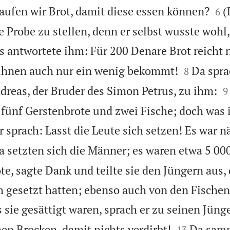


aufen wir Brot, damit diese essen können?
(
6
e Probe zu stellen, denn er selbst wusste wohl,
s antwortete ihm: Für 200 Denare Brot reicht n


n ihnen auch nur ein wenig bekommt!
Da spra
8

dreas, der Bruder des Simon Petrus, zu ihm:
9
 fünf Gerstenbrote und zwei Fische; doch was i
r sprach: Lasst die Leute sich setzen! Es war n
a setzten sich die Männer; es waren etwa 5 000
e, sagte Dank und teilte sie den Jüngern aus, 
h gesetzt hatten; ebenso auch von den Fischen,
 sie gesättigt waren, sprach er zu seinen Jün


nen Brocken, damit nichts verdirbt!
Da samm
13