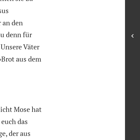
sus
r an den
du denn für
Unsere Väter
»Brot aus dem
Nicht Mose hat
 euch das
ge, der aus