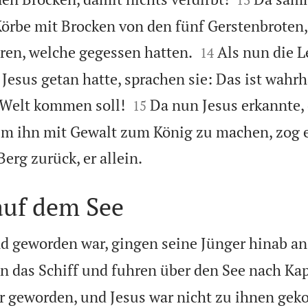
Körbe mit Brocken von den fünf Gerstenbroten,


ren, welche gegessen hatten.
Als nun die L
14
Jesus getan hatte, sprachen sie: Das ist wahrh


e Welt kommen soll!
Da nun Jesus erkannte, 
15
 ihn mit Gewalt zum König zu machen, zog e

erg zurück, er allein.
auf dem See
nd geworden war, gingen seine Jünger hinab an
 in das Schiff und fuhren über den See nach K
er geworden, und Jesus war nicht zu ihnen ge