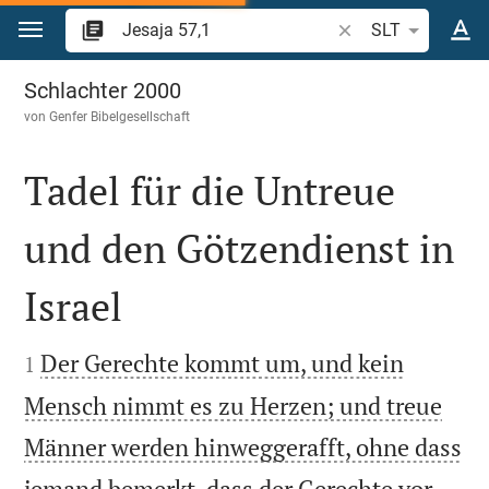
Zum Inhalt springen
Bibelstelle oder Beg
SLT
Jesaja 57
Schlachter 2000
von
Genfer Bibelgesellschaft
Tadel für die Untreue
und den Götzendienst in
Israel


Der Gerechte kommt um, und kein
1
Mensch nimmt es zu Herzen; und treue
Männer werden hinweggerafft, ohne dass
jemand bemerkt, dass der Gerechte vor