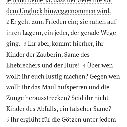


dem Unglück hinweggenommen wird.
Er geht zum Frieden ein; sie ruhen auf
2
ihren Lagern, ein jeder, der gerade Wege


ging.
Ihr aber, kommt hierher, ihr
3
Kinder der Zauberin, Same des


Ehebrechers und der Hure!
Über wen
4
wollt ihr euch lustig machen? Gegen wen
wollt ihr das Maul aufsperren und die
Zunge herausstrecken? Seid ihr nicht


Kinder des Abfalls, ein falscher Same?
Ihr erglüht für die Götzen unter jedem
5