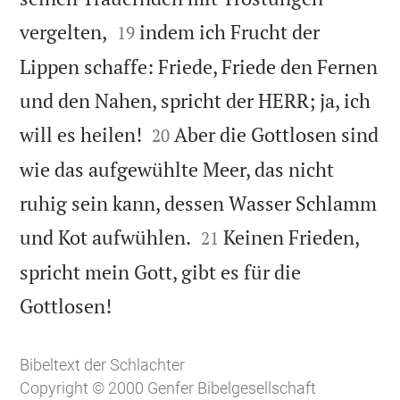


vergelten,
indem ich Frucht der
19
Lippen schaffe: Friede, Friede den Fernen
und den Nahen, spricht der HERR; ja, ich


will es heilen!
Aber die Gottlosen sind
20
wie das aufgewühlte Meer, das nicht
ruhig sein kann, dessen Wasser Schlamm


und Kot aufwühlen.
Keinen Frieden,
21
spricht mein Gott, gibt es für die

Gottlosen!
Bibeltext der Schlachter
Copyright © 2000 Genfer Bibelgesellschaft