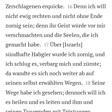


Zerschlagenen erquicke.
Denn ich will
16
nicht ewig rechten und nicht ohne Ende
zornig sein; denn ihr Geist würde vor mir
verschmachten und die Seelen, die ich


gemacht habe.
Über [Israels]
17
sündhafte Habgier wurde ich zornig, und
ich schlug es, verbarg mich und zürnte;
da wandte es sich noch weiter ab auf


seinen selbst erwählten Wegen.
Seine
18
Wege habe ich gesehen; dennoch will ich
es heilen und es leiten und ihm und
seinen Trauernden mit Tröstungen