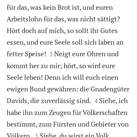
für das, was kein Brot ist, und euren
Arbeitslohn für das, was nicht sättigt?
Hört doch auf mich, so sollt ihr Gutes
essen, und eure Seele soll sich laben an


fetter Speise!
Neigt eure Ohren und
3
kommt her zu mir; hört, so wird eure
Seele leben! Denn ich will euch einen
ewigen Bund gewähren: die Gnadengüter


Davids, die zuverlässig sind.
Siehe, ich
4
habe ihn zum Zeugen für Völkerschaften
bestimmt, zum Fürsten und Gebieter von


Völkern.
Siehe, du wirst ein Volk
5