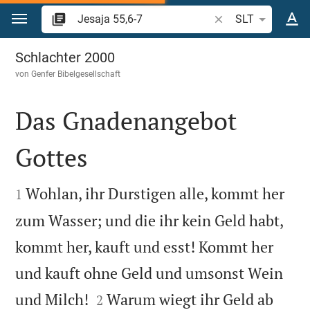
Zum Inhalt springen
Bibelstelle oder Beg
SLT
Jesaja 55
Schlachter 2000
von
Genfer Bibelgesellschaft
Das Gnadenangebot
Gottes


Wohlan, ihr Durstigen alle, kommt her
1
zum Wasser; und die ihr kein Geld habt,
kommt her, kauft und esst! Kommt her
und kauft ohne Geld und umsonst Wein


und Milch!
Warum wiegt ihr Geld ab
2