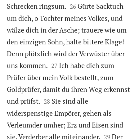


Schrecken ringsum.
Gürte Sacktuch
26
um dich, o Tochter meines Volkes, und
wälze dich in der Asche; trauere wie um
den einzigen Sohn, halte bittere Klage!
Denn plötzlich wird der Verwüster über


uns kommen.
Ich habe dich zum
27
Prüfer über mein Volk bestellt, zum
Goldprüfer, damit du ihren Weg erkennst


und prüfst.
Sie sind alle
28
widerspenstige Empörer, gehen als
Verleumder umher; Erz und Eisen sind


sie, Verderber alle miteinander.
Der
29