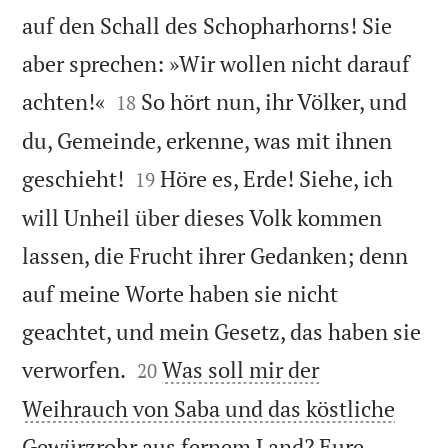
auf den Schall des Schopharhorns! Sie
aber sprechen: »Wir wollen nicht darauf


achten!«
So hört nun, ihr Völker, und
18
du, Gemeinde, erkenne, was mit ihnen


geschieht!
Höre es, Erde! Siehe, ich
19
will Unheil über dieses Volk kommen
lassen, die Frucht ihrer Gedanken; denn
auf meine Worte haben sie nicht
geachtet, und mein Gesetz, das haben sie


verworfen.
Was soll mir der
20
Weihrauch von Saba und das köstliche
Gewürzrohr aus fernem Land? Eure