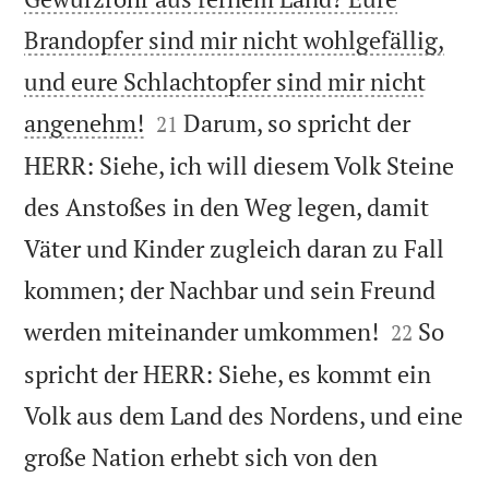
Brandopfer sind mir nicht wohlgefällig,
und eure Schlachtopfer sind mir nicht


angenehm!
Darum, so spricht der
21
HERR: Siehe, ich will diesem Volk Steine
des Anstoßes in den Weg legen, damit
Väter und Kinder zugleich daran zu Fall
kommen; der Nachbar und sein Freund


werden miteinander umkommen!
So
22
spricht der HERR: Siehe, es kommt ein
Volk aus dem Land des Nordens, und eine
große Nation erhebt sich von den