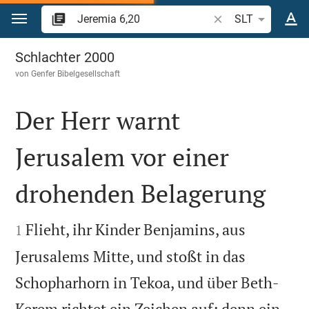
Zum Inhalt springen
Bibelstelle oder Beg
SLT
Jeremia 6
Schlachter 2000
von
Genfer Bibelgesellschaft
Der Herr warnt
Jerusalem vor einer
drohenden Belagerung


Flieht, ihr Kinder Benjamins, aus
1
Jerusalems Mitte, und stoßt in das
Schopharhorn in Tekoa, und über Beth-
Kerem richtet ein Zeichen auf; denn ein