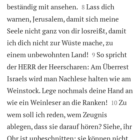


beständig mit ansehen.
Lass dich
8
warnen, Jerusalem, damit sich meine
Seele nicht ganz von dir losreißt, damit
ich dich nicht zur Wüste mache, zu


einem unbewohnten Land!
So spricht
9
der HERR der Heerscharen: Am Überrest
Israels wird man Nachlese halten wie am
Weinstock. Lege nochmals deine Hand an


wie ein Weinleser an die Ranken!
Zu
10
wem soll ich reden, wem Zeugnis
ablegen, dass sie darauf hören? Siehe, ihr
Ohr ist unbeschnitten; sie können nicht