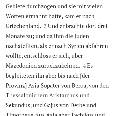
Gebiete durchzogen und sie mit vielen
Worten ermahnt hatte, kam er nach


Griechenland.
Und er brachte dort drei
3
Monate zu; und da ihm die Juden
nachstellten, als er nach Syrien abfahren
wollte, entschloss er sich, über


Mazedonien zurückzukehren.
Es
4
begleiteten ihn aber bis nach [der
Provinz] Asia Sopater von Beröa, von den
Thessalonichern Aristarchus und
Sekundus, und Gajus von Derbe und
Timotheus, aus Asia aber Tychikus und