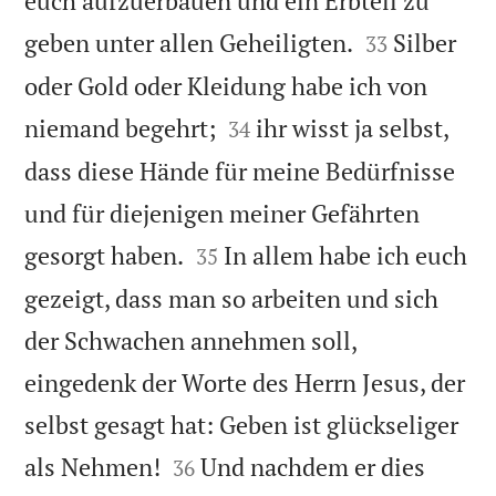
euch aufzuerbauen und ein Erbteil zu


geben unter allen Geheiligten.
Silber
33
oder Gold oder Kleidung habe ich von


niemand begehrt;
ihr wisst ja selbst,
34
dass diese Hände für meine Bedürfnisse
und für diejenigen meiner Gefährten


gesorgt haben.
In allem habe ich euch
35
gezeigt, dass man so arbeiten und sich
der Schwachen annehmen soll,
eingedenk der Worte des Herrn Jesus, der
selbst gesagt hat: Geben ist glückseliger


als Nehmen!
Und nachdem er dies
36