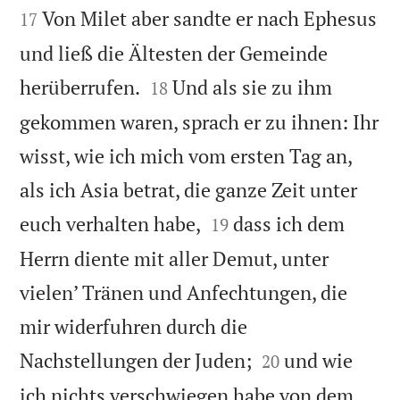


Von Milet aber sandte er nach Ephesus
17
und ließ die Ältesten der Gemeinde


herüberrufen.
Und als sie zu ihm
18
gekommen waren, sprach er zu ihnen: Ihr
wisst, wie ich mich vom ersten Tag an,
als ich Asia betrat, die ganze Zeit unter


euch verhalten habe,
dass ich dem
19
Herrn diente mit aller Demut, unter
vielen’ Tränen und Anfechtungen, die
mir widerfuhren durch die


Nachstellungen der Juden;
und wie
20
ich nichts verschwiegen habe von dem,