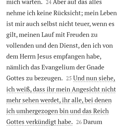


mich warten.
Aber auf das alles
24
nehme ich keine Rücksicht; mein Leben
ist mir auch selbst nicht teuer, wenn es
gilt, meinen Lauf mit Freuden zu
vollenden und den Dienst, den ich von
dem Herrn Jesus empfangen habe,
nämlich das Evangelium der Gnade


Gottes zu bezeugen.
Und nun siehe,
25
ich weiß, dass ihr mein Angesicht nicht
mehr sehen werdet, ihr alle, bei denen
ich umhergezogen bin und das Reich


Gottes verkündigt habe.
Darum
26