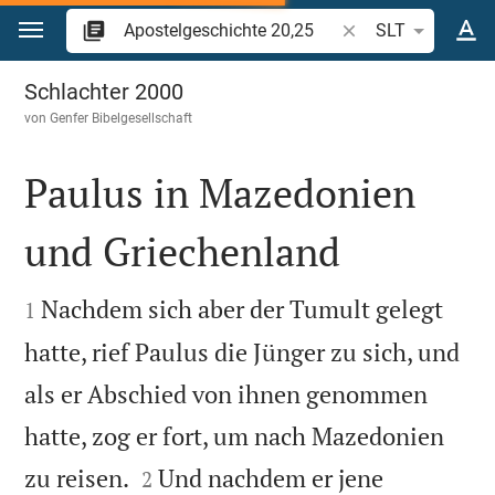
Zum Inhalt springen
Bibelstelle oder Beg
SLT
Apostelgeschichte 20
Schlachter 2000
von
Genfer Bibelgesellschaft
Paulus in Mazedonien
und Griechenland


Nachdem sich aber der Tumult gelegt
1
hatte, rief Paulus die Jünger zu sich, und
als er Abschied von ihnen genommen
hatte, zog er fort, um nach Mazedonien


zu reisen.
Und nachdem er jene
2