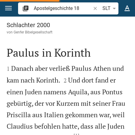
Zum Inhalt springen
Bibelstelle oder Beg
SLT
Apostelgeschichte 18
Schlachter 2000
von
Genfer Bibelgesellschaft
Paulus in Korinth


Danach aber verließ Paulus Athen und
1


kam nach Korinth.
Und dort fand er
2
einen Juden namens Aquila, aus Pontus
gebürtig, der vor Kurzem mit seiner Frau
Priscilla aus Italien gekommen war, weil
Claudius befohlen hatte, dass alle Juden