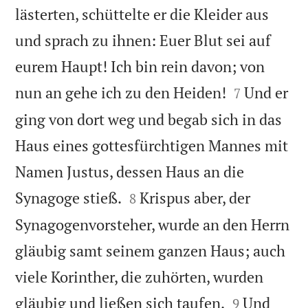
lästerten, schüttelte er die Kleider aus
und sprach zu ihnen: Euer Blut sei auf
eurem Haupt! Ich bin rein davon; von


nun an gehe ich zu den Heiden!
Und er
7
ging von dort weg und begab sich in das
Haus eines gottesfürchtigen Mannes mit
Namen Justus, dessen Haus an die


Synagoge stieß.
Krispus aber, der
8
Synagogenvorsteher, wurde an den Herrn
gläubig samt seinem ganzen Haus; auch
viele Korinther, die zuhörten, wurden


gläubig und ließen sich taufen.
Und
9