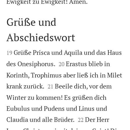

Ewigkeit zu Ewigkeit! Amen.
Grüße und
Abschiedswort


Grüße Prisca und Aquila und das Haus
19


des Onesiphorus.
Erastus blieb in
20
Korinth, Trophimus aber ließ ich in Milet


krank zurück.
Beeile dich, vor dem
21
Winter zu kommen! Es grüßen dich
Eubulus und Pudens und Linus und


Claudia und alle Brüder.
Der Herr
22