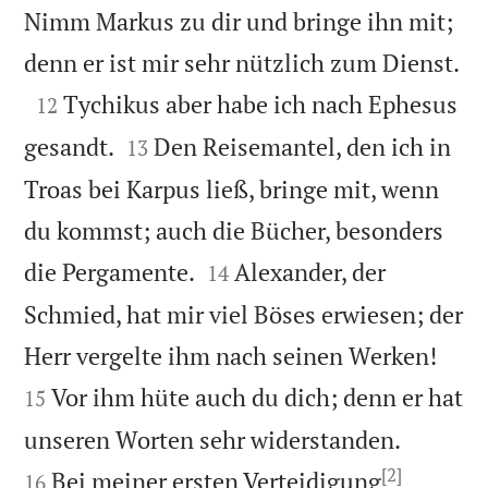
Nimm Markus zu dir und bringe ihn mit;

denn er ist mir sehr nützlich zum Dienst.

Tychikus aber habe ich nach Ephesus
12


gesandt.
Den Reisemantel, den ich in
13
Troas bei Karpus ließ, bringe mit, wenn
du kommst; auch die Bücher, besonders


die Pergamente.
Alexander, der
14
Schmied, hat mir viel Böses erwiesen; der


Herr vergelte ihm nach seinen Werken!
Vor ihm hüte auch du dich; denn er hat
15


unseren Worten sehr widerstanden.
[2]
Bei meiner ersten Verteidigung
16