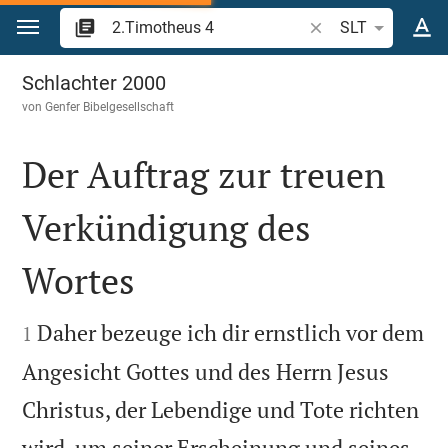
Zum Inhalt springen
Bibelstelle oder Beg
SLT
2.Timotheus 4
Schlachter 2000
von
Genfer Bibelgesellschaft
Der Auftrag zur treuen
Verkündigung des
Wortes


Daher bezeuge ich dir ernstlich vor dem
1
Angesicht Gottes und des Herrn Jesus
Christus, der Lebendige und Tote richten
wird, um seiner Erscheinung und seines