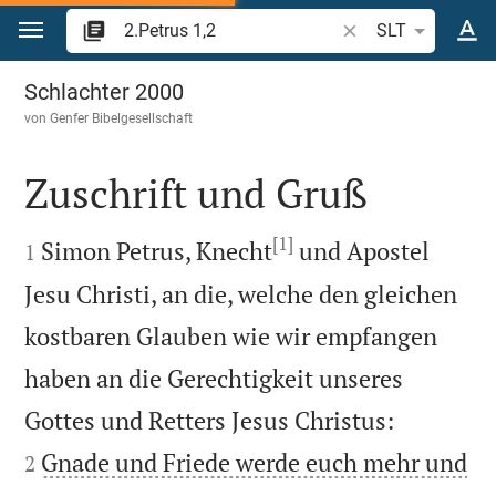
Zum Inhalt springen
Bibelstelle oder Beg
SLT
2.Petrus 1
Schlachter 2000
von
Genfer Bibelgesellschaft
Zuschrift und Gruß

[1]

Simon Petrus, Knecht
und Apostel
1
Jesu Christi, an die, welche den gleichen
kostbaren Glauben wie wir empfangen
haben an die Gerechtigkeit unseres


Gottes und Retters Jesus Christus:
Gnade und Friede werde euch mehr und
2