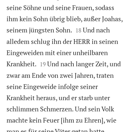
seine Söhne und seine Frauen, sodass
ihm kein Sohn übrig blieb, außer Joahas,


seinem jüngsten Sohn.
Und nach
18
alledem schlug ihn der HERR in seinen
Eingeweiden mit einer unheilbaren


Krankheit.
Und nach langer Zeit, und
19
zwar am Ende von zwei Jahren, traten
seine Eingeweide infolge seiner
Krankheit heraus, und er starb unter
schlimmen Schmerzen. Und sein Volk
machte kein Feuer [ihm zu Ehren], wie


man es für seine Väter getan hatte.