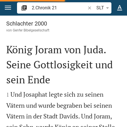
Zum Inhalt springen
Bibelstelle oder Beg
SLT
2.Chronik 21
Schlachter 2000
von
Genfer Bibelgesellschaft
König Joram von Juda.
Seine Gottlosigkeit und
sein Ende


Und Josaphat legte sich zu seinen
1
Vätern und wurde begraben bei seinen
Vätern in der Stadt Davids. Und Joram,


sein Sohn, wurde König an seiner Stelle.