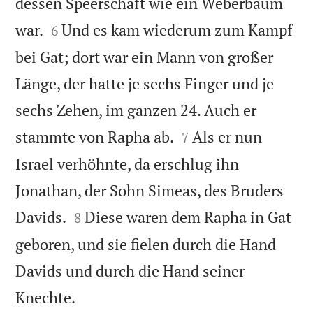
dessen Speerschaft wie ein Weberbaum


war.
Und es kam wiederum zum Kampf
6
bei Gat; dort war ein Mann von großer
Länge, der hatte je sechs Finger und je
sechs Zehen, im ganzen 24. Auch er


stammte von Rapha ab.
Als er nun
7
Israel verhöhnte, da erschlug ihn
Jonathan, der Sohn Simeas, des Bruders


Davids.
Diese waren dem Rapha in Gat
8
geboren, und sie fielen durch die Hand
Davids und durch die Hand seiner

Knechte.