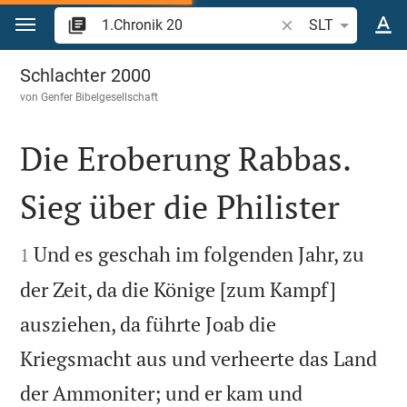
Zum Inhalt springen
Bibelstelle oder Beg
SLT
1.Chronik 20
Schlachter 2000
von
Genfer Bibelgesellschaft
Die Eroberung Rabbas.
Sieg über die Philister


Und es geschah im folgenden Jahr, zu
1
der Zeit, da die Könige [zum Kampf]
ausziehen, da führte Joab die
Kriegsmacht aus und verheerte das Land
der Ammoniter; und er kam und