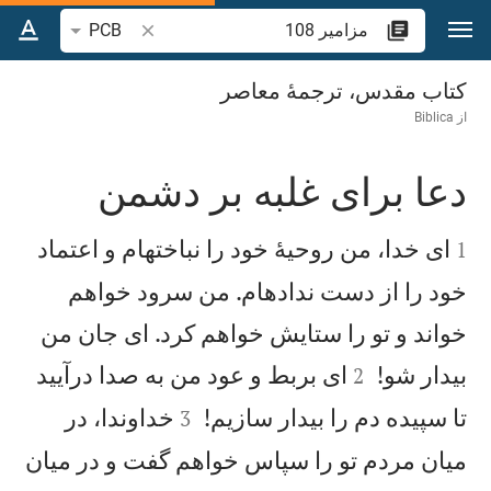
رش به محتوا
جستجوی آیه یا کلمه 
PCB
مزامير 108
کتاب مقدس، ترجمۀ معاصر
از
Biblica
دعا برای غلبه بر دشمن


ای خدا، من روحيهٔ خود را نباختهام و اعتماد
1
خود را از دست ندادهام. من سرود خواهم
خواند و تو را ستايش خواهم كرد. ای جان من


بيدار شو!
ای بربط و عود من به صدا درآييد
2


تا سپيده دم را بيدار سازيم!
خداوندا، در
3
ميان مردم تو را سپاس خواهم گفت و در ميان