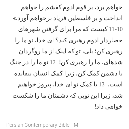
خواهم برد، بر قوم ادوم كفشم را خواهم


انداخت و بر فلسطين فرياد برخواهم آورد.»
كيست كه مرا برای گرفتن شهرهای
11
-
10
حصاردار ادوم رهبری كند؟ ای خدا، تو ما را
رهبری كن؛ بلی، تو كه اينک از ما روگردان


شدهای، ما را رهبری كن!
تو ما را در جنگ
12
با دشمن كمک كن، زيرا كمک انسان بیفايده


است.
با كمک تو ای خدا، پيروز خواهيم
13
شد، زيرا اين تويی كه دشمنان ما را شكست

خواهی داد!
Persian Contemporary Bible TM