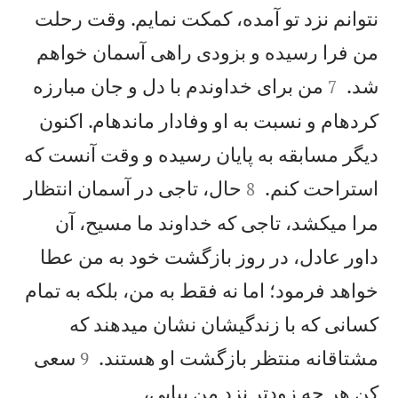
نتوانم نزد تو آمده، كمكت نمايم. وقت رحلت
من فرا رسيده و بزودی راهی آسمان خواهم


شد.
من برای خداوندم با دل و جان مبارزه
7
كردهام و نسبت به او وفادار ماندهام. اكنون
ديگر مسابقه به پايان رسيده و وقت آنست كه


استراحت كنم.
حال، تاجی در آسمان انتظار
8
مرا میكشد، تاجی كه خداوند ما مسيح، آن
داور عادل، در روز بازگشت خود به من عطا
خواهد فرمود؛ اما نه فقط به من، بلكه به تمام
كسانی كه با زندگیشان نشان میدهند كه


مشتاقانه منتظر بازگشت او هستند.
سعی
9


كن هر چه زودتر نزد من بيايی،