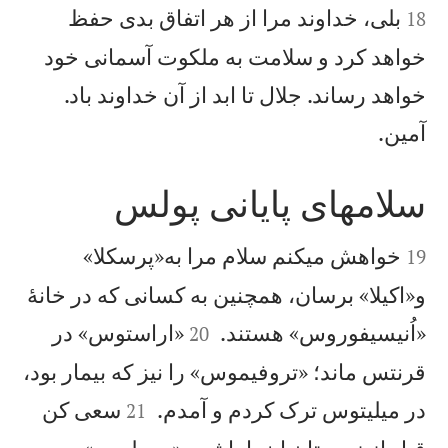
بلی، خداوند مرا از هر اتفاق بدی حفظ
18
خواهد كرد و سلامت به ملكوت آسمانی خود
خواهد رساند. جلال تا ابد از آن خداوند باد.

آمين.
سلامهای پايانی پولس


خواهش میكنم سلام مرا به«پرسكلا»
19
و«اكيلا» برسان، همچنين به كسانی كه در خانهٔ


«اُنيسيفوروس» هستند.
«اراستوس» در
20
قرنتس ماند؛ «تروفيموس» را نيز كه بيمار بود،


در ميليتوس ترک كردم و آمدم.
سعی كن
21