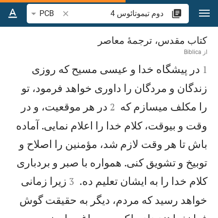
رش به محتوا
جستجوی آیه یا کلمه 
PCB
دوم تيموتائوس 4
کتاب مقدس، ترجمۀ معاصر
از
Biblica

در پيشگاه خدا و عيسی مسيح كه روزی
1
زندگان و مردگان را داوری خواهد فرمود، تو


را مكلف میسازم كه
در هر موقعيت، و در
2
وقت و بیوقت، كلام خدا را اعلام نمايی. آماده
باش تا هر وقت لازم شد، مؤمنين را اصلاح و
توبيخ و تشويق كنی. همواره با صبر و بردباری


كلام خدا را به ايشان تعليم ده.
زيرا زمانی
3
خواهد رسيد كه مردم، ديگر به حقيقت گوش