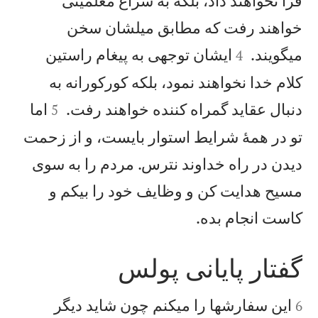
فرا نخواهند داد، بلكه به سراغ معلمينی
خواهند رفت كه مطابق ميلشان سخن


میگويند.
ايشان توجهی به پيغام راستين
4
كلام خدا نخواهند نمود، بلكه كوركورانه به


دنبال عقايد گمراه كننده خواهند رفت.
اما
5
تو در همهٔ شرايط استوار بايست، و از زحمت
ديدن در راه خداوند نترس. مردم را به سوی
مسيح هدايت كن و وظايف خود را بیكم و

كاست انجام بده.
گفتار پايانی پولس


اين سفارشها را میكنم چون شايد ديگر
6