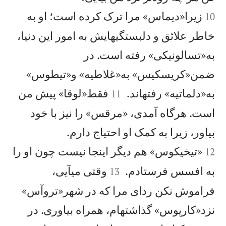
زيرا«ديماس» مرا ترک كرده است؛ او به
10
خاطر علائق و دلبستگیهايش به امور اين دنيا،
به«تسالونيكی» رفته است. در
ضمن«كريسكيس» به«غلاطيه» و«تيطوس»


به«دلماتيه» رفتهاند.
فقط«لوقا» پيش من
11
است. هرگاه آمدی، «مرقس» را نيز با خود


بياور، زيرا به كمک او احتياج دارم.
«تيخيكوس» هم ديگر اينجا نيست چون او را
12


به افسس فرستادم.
وقتی میآيی،
13
فراموش نكن ردای مرا كه در شهر«تروآس»
نزد«كارپوس» گذاشتهام، همراه بياوری. در