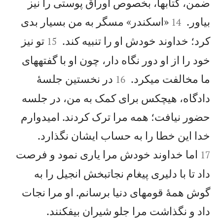
ضمن، كتابها، بخصوص اوراق پوستی را نيز


بياور.
«اسكندر» مسگر به من بسيار بدی
14


كرد؛ خداوند خودش او را تنبيه كند.
تو نيز
15
خود را از او دور نگاه دار، چون او با گفتههای


ما مخالفت میكرد.
در نخستين جلسهٔ
16
دادگاه، هيچكس برای كمک به من، در جلسه
حضور نيافت؛ همه مرا ترک كردند. اميدوارم


خدا اين خطا را به حساب ايشان نگذارد.
اما خداوند خودش مرا ياری نمود و فرصت
17
داد تا با دليری پيغام نجاتبخش انجيل را به
گوش همهٔ قومهای دنيا برسانم. او مرا نجات


داد و نگذاشت مرا جلو شيران بيفكنند.