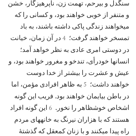
سنگدل و بیرحم، تهمت زن، ناپرهيزگار، خشن
و متنفر از خوبی خواهند بود، و كسانی را كه
میخواهند زندگی پاكی داشته باشند، به باد


تمسخر خواهند گرفت؛
در آن زمان، خيانت
4
در دوستی امری عادی به نظر خواهد آمد؛
انسانها خودرأی، تندخو و مغرور خواهند بود، و
عيش و عشرت را بيشتر از خدا دوست


خواهند داشت؛
به ظاهر افرادی مؤمن، اما
5
در باطن بیايمان خواهند بود. فريب اين گونه


اشخاص خوشظاهر را نخور.
اين گونه افراد
6
هستند كه با هزاران نيرنگ به خانههای مردم
راه پيدا میكنند و با زنان كمعقل كه گذشتهٔ