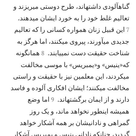
گناهآلودی داشتهاند، طرح دوستی میريزند و


تعاليم غلط خود را به خورد ايشان میدهند.
اين قبيل زنان همواره كسانی را كه تعاليم
7
جديدی میآورند، پيروی میكنند، اما هرگز به


شناخت حقيقت دست نمیيابند.
همانگونه
8
كه«ينيس» و«يمبريس» با موسی مخالفت
میكردند، اين معلمين نيز با حقيقت و راستی
مخالفت میكنند؛ ايشان افكاری آلوده و فاسد


دارند و از ايمان برگشتهاند.
اما وضع
9
هميشه اينطور نخواهد ماند، و يک روز
گمراهی و نادانیشان بر همه آشكار خواهد
گرديد، چنانكه نادانی ينيس و يمبريس آشكار