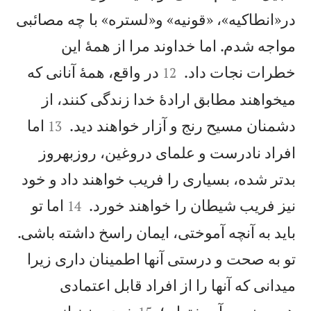
در«انطاكيه»، «قونيه» و«لستره» با چه مصائبی
مواجه شدم. اما خداوند مرا از همهٔ اين


خطرات نجات داد.
در واقع، همهٔ آنانی كه
12
میخواهند مطابق ارادهٔ خدا زندگی كنند، از


دشمنان مسيح رنج و آزار خواهند ديد.
اما
13
افراد نادرست و علمای دروغين، روزبهروز
بدتر شده، بسياری را فريب خواهند داد و خود


نيز فريب شيطان را خواهند خورد.
اما تو
14
بايد به آنچه آموختی، ايمان راسخ داشته باشی.
تو به صحت و درستی آنها اطمينان داری زيرا
میدانی كه آنها را از افراد قابل اعتمادی

