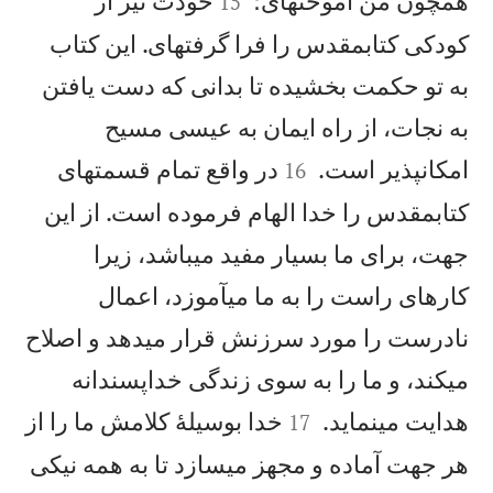
همچون من آموختهای؛
خودت نيز از
15
كودكی كتابمقدس را فرا گرفتهای. اين كتاب
به تو حكمت بخشيده تا بدانی كه دست يافتن
به نجات، از راه ايمان به عيسی مسيح


امكانپذير است.
در واقع تمام قسمتهای
16
كتابمقدس را خدا الهام فرموده است. از اين
جهت، برای ما بسيار مفيد میباشد، زيرا
كارهای راست را به ما میآموزد، اعمال
نادرست را مورد سرزنش قرار میدهد و اصلاح
میكند، و ما را به سوی زندگی خداپسندانه


هدايت مینمايد.
خدا بوسيلهٔ كلامش ما را از
17
هر جهت آماده و مجهز میسازد تا به همه نيكی