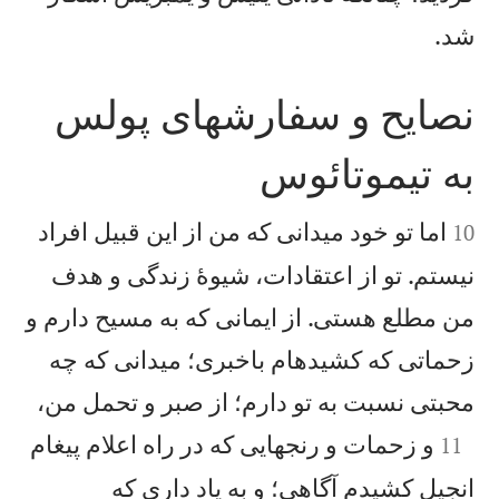

شد.
نصايح و سفارشهای پولس
به تيموتائوس


اما تو خود میدانی كه من از اين قبيل افراد
10
نيستم. تو از اعتقادات، شيوهٔ زندگی و هدف
من مطلع هستی. از ايمانی كه به مسيح دارم و
زحماتی كه كشيدهام باخبری؛ میدانی كه چه

محبتی نسبت به تو دارم؛ از صبر و تحمل من،

و زحمات و رنجهايی كه در راه اعلام پيغام
11
انجيل كشيدم آگاهی؛ و به ياد داری كه