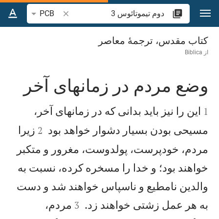
رش به محتوا
جستجوی آیه یا کلمه 
PCB
دوم تيموتائوس 3
کتاب مقدس، ترجمۀ معاصر
از
Biblica
وضع مردم در زمانهای آخر


اين را نيز بايد بدانی كه در زمانهای آخر،
1


مسيحی بودن بسيار دشوار خواهد بود
زيرا
2
مردم، خودپرست، پولدوست، مغرور و متكبر
خواهند بود؛ و خدا را مسخره كرده، نسبت به
والدين نامطيع و ناسپاس خواهند شد و دست


به هر عمل زشتی خواهند زد.
مردم،
3