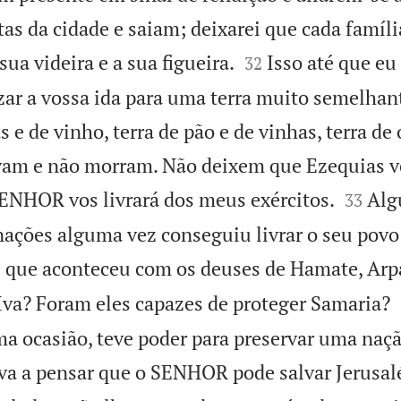
as da cidade e saiam; deixarei que cada famíli


sua videira e a sua figueira.
Isso até que eu
32
ar a vossa ida para uma terra muito semelhant
s e de vinho, terra de pão e de vinhas, terra de 
ivam e não morram. Não deixem que Ezequias v


ENHOR vos livrará dos meus exércitos.
Alg
33
nações alguma vez conseguiu livrar o seu povo 
i que aconteceu com os deuses de Hamate, Arp
Iva? Foram eles capazes de proteger Samaria?
a ocasião, teve poder para preservar uma naç
eva a pensar que o SENHOR pode salvar Jerusa