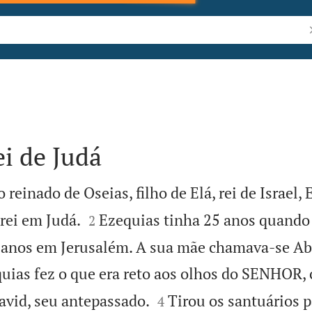
P
ei de Judá
 reinado de Oseias, filho de Elá, rei de Israel, 


rei em Judá.
Ezequias tinha 25 anos quando 
2
 anos em Jerusalém. A sua mãe chamava-se Abia
uias fez o que era reto aos olhos do SENHOR,


David, seu antepassado.
Tirou os santuários 
4