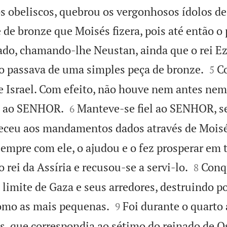
os obeliscos, quebrou os vergonhosos ídolos de
 de bronze que Moisés fizera, pois até então o
do, chamando-lhe Neustan, ainda que o rei Ez


ão passava de uma simples peça de bronze.
C
5
Israel. Com efeito, não houve nem antes nem


el ao SENHOR.
Manteve-se fiel ao SENHOR, s
6
deceu aos mandamentos dados através de Moisé
mpre com ele, o ajudou e o fez prosperar em 


 rei da Assíria e recusou-se a servi-lo.
Conqu
8
ao limite de Gaza e seus arredores, destruindo p


omo as mais pequenas.
Foi durante o quarto
9
s, que correspondia ao sétimo do reinado de O