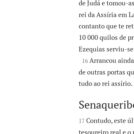
de Judá e tomou-as
rei da Assíria em L
contanto que te ret
10 000 quilos de pr
Ezequias serviu-se

Arrancou ainda 
16
de outras portas q
tudo ao rei assírio.
Senaquerib


Contudo, este ú
17
tesoureiro real e 