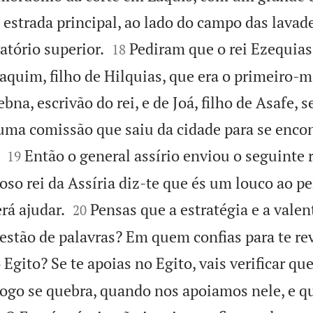
estrada principal, ao lado do campo das lavade


atório superior.
Pediram que o rei Ezequias 
18
aquim, filho de Hilquias, que era o primeiro-m
a, escrivão do rei, e de Joá, filho de Asafe, se
uma comissão que saiu da cidade para se enco


Então o general assírio enviou o seguinte 
19
oso rei da Assíria diz-te que és um louco ao p


erá ajudar.
Pensas que a estratégia e a valen
20
stão de palavras? Em quem confias para te re
 Egito? Se te apoias no Egito, vais verificar qu
go se quebra, quando nos apoiamos nele, e q