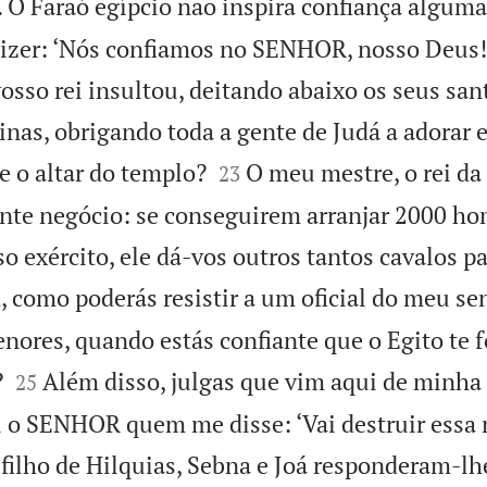
. O Faraó egípcio não inspira confiança alguma
izer: ‘Nós confiamos no SENHOR, nosso Deus!
osso rei insultou, deitando abaixo os seus san
linas, obrigando toda a gente de Judá a adorar


e o altar do templo?
O meu mestre, o rei da 
23
nte negócio: se conseguirem arranjar 2000 ho
so exército, ele dá-vos outros tantos cavalos p
, como poderás resistir a um oficial do meu s
nores, quando estás confiante que o Egito te 


?
Além disso, julgas que vim aqui de minha 
25
i o SENHOR quem me disse: ‘Vai destruir essa n
filho de Hilquias, Sebna e Joá responderam-l