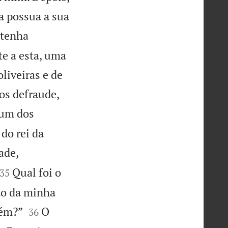
a possua a sua
 tenha
e a esta, uma
oliveiras e de
os defraude,
um dos
do rei da
ade,


Qual foi o
35
ão da minha


lém?”
O
36