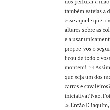
nos perfurar a mão
também estejas a d
esse aquele que o v
altares sobre as co
e a usar unicament
propõe-vos o segui
ficou de todo o vos


montem!
Assim
24
que seja um dos me
carros e cavaleiros
iniciativa? Não. Fo
Então Eliaquim, 
26