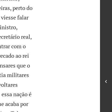
iras, perto do
viesse falar
inistro,
cretário real,
ntrar com o
recado ao rei
ensares que o
tia militares
voltares
e essa nação é
ue acaba por