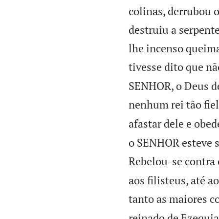
colinas, derrubou 
destruiu a serpente
lhe incenso queima
tivesse dito que n
SENHOR, o Deus de 
nenhum rei tão fi
afastar dele e obe
o SENHOR esteve se
Rebelou-se contra o
aos filisteus, até 
tanto as maiores c
reinado de Ezequia