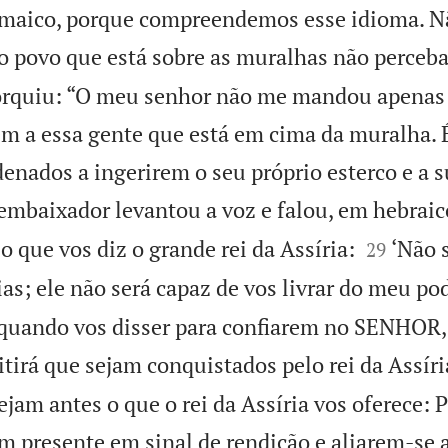
amaico, porque compreendemos esse idioma. N
 o povo que está sobre as muralhas não perceba
torquiu: “O meu senhor não me mandou apenas 
m a essa gente que está em cima da muralha. 
nados a ingerirem o seu próprio esterco e a s
 embaixador levantou a voz e falou, em hebraic


o que vos diz o grande rei da Assíria:
‘Não 
29
s; ele não será capaz de vos livrar do meu pod
quando vos disser para confiarem no SENHOR,
rá que sejam conquistados pelo rei da Assíri
am antes o que o rei da Assíria vos oferece: P
 presente em sinal de rendição e aliarem-se 