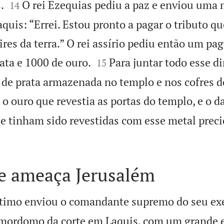


.
O rei Ezequias pediu a paz e enviou um
14
aquis: “Errei. Estou pronto a pagar o tributo qu
ires da terra.” O rei assírio pediu então um p


ata e 1000 de ouro.
Para juntar todo esse di
15
 de prata armazenada no templo e nos cofres do
o ouro que revestia as portas do templo, e o d
ue tinham sido revestidas com esse metal preci

e ameaça Jerusalém
ltimo enviou o comandante supremo do seu exé
o mordomo da corte em Laquis, com um grande e