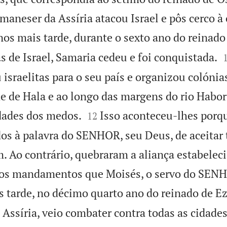
almaneser da Assíria atacou Israel e pôs cerco à
nos mais tarde, durante o sexto ano do reinado
s de Israel, Samaria cedeu e foi conquistada.
 israelitas para o seu país e organizou colónia
de de Hala e ao longo das margens do rio Habo


dades dos medos.
Isso aconteceu-lhes porq
12
os à palavra do SENHOR, seu Deus, de aceitar 
m. Ao contrário, quebraram a aliança estabele
os mandamentos que Moisés, o servo do SENH
s tarde, no décimo quarto ano do reinado de E
 Assíria, veio combater contra todas as cidades