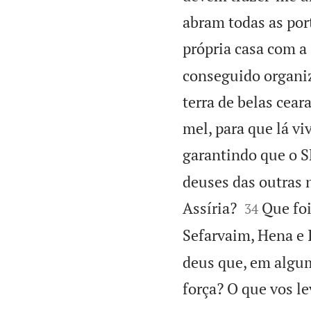
abram todas as port
própria casa com a 
conseguido organiz
terra de belas ceara
mel, para que lá v
garantindo que o S
deuses das outras 


Assíria?
Que fo
34
Sefarvaim, Hena e 
deus que, em algum
força? O que vos l