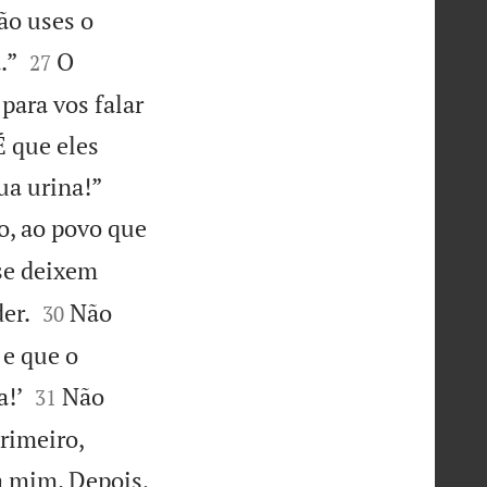
ão uses o


.”
O
27
para vos falar
É que eles


ua urina!”
o, ao povo que
se deixem


er.
Não
30
 e que o


a!’
Não
31
rimeiro,
a mim. Depois,