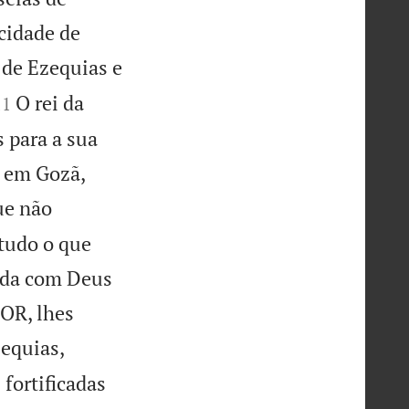
 cidade de
 de Ezequias e


O rei da
11
s para a sua
r em Gozã,
ue não
tudo o que
cida com Deus
OR, lhes
zequias,
 fortificadas