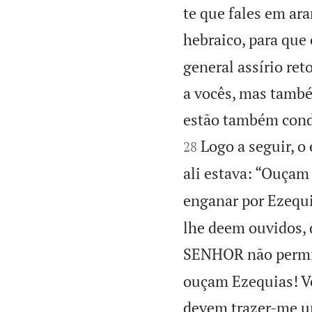
te que fales em ar
hebraico, para que
general assírio re
a vocês, mas també
estão também conde
Logo a seguir, o
28
ali estava: “Ouçam 
enganar por Ezequia
lhe deem ouvidos, 
SENHOR não permiti
ouçam Ezequias! Vej
devem trazer-me um