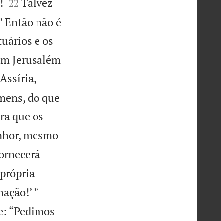


!
Talvez
22
’ Então não é
tuários e os
 em Jerusalém
Assíria,
mens, do que
ara que os
enhor, mesmo
fornecerá
própria


ação!’ ”
he: “Pedimos-