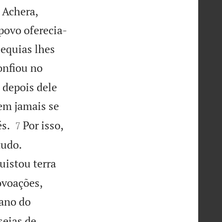
 Achera,
 povo oferecia-
equias lhes
onfiou no
 depois dele
em jamais se


s.
Por isso,
7
tudo.
istou terra
ovoações,
 ano do
seias de