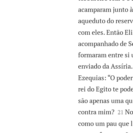
acamparam junto à 
aqueduto do reserv
com eles. Então Eli
acompanhado de Sebn
formaram entre si 
enviado da Assíria.
Ezequias: “O poder
rei do Egito te pod
são apenas uma que


contra mim?
No
21
como um pau que lo