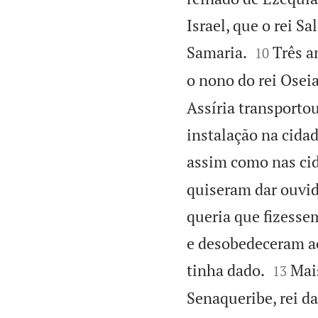
Israel, que o rei S


Samaria.
Três a
10
o nono do rei Oseia
Assíria transportou
instalação na cida
assim como nas ci
quiseram dar ouvid
queria que fizesse
e desobedeceram a


tinha dado.
Mai
13
Senaqueribe, rei da