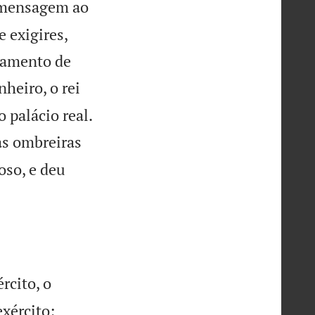
a mensagem ao
e exigires,
agamento de
nheiro, o rei

 palácio real.
as ombreiras
oso, e deu
rcito, o
xército;