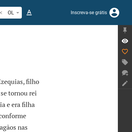
esquise passagem da Bíblia ou termos
OL
Inscreva-se grátis
Ezequias, filho
se tornou rei
 e era filha
 conforme
pagãos nas