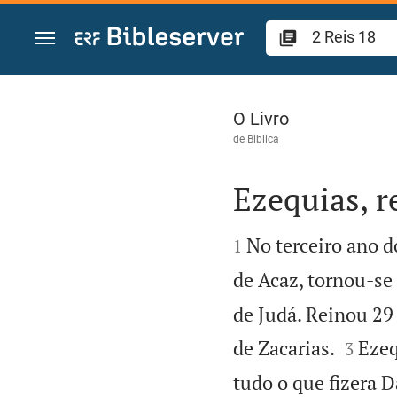
Ir para o conteúdo
2 Reis 18
O Livro
de
Biblica
Ezequias, r


No terceiro ano do
1
de Acaz, tornou-se 
de Judá. Reinou 29


de Zacarias.
Ezeq
3
tudo o que fizera 