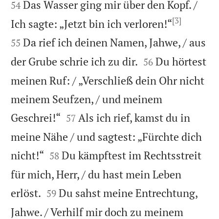
Das Wasser ging mir über den Kopf. /
54
[3]


Ich sagte: „Jetzt bin ich verloren!“
Da rief ich deinen Namen, Jahwe, / aus
55


der Grube schrie ich zu dir.
Du hörtest
56
meinen Ruf: / „Verschließ dein Ohr nicht
meinem Seufzen, / und meinem


Geschrei!“
Als ich rief, kamst du in
57
meine Nähe / und sagtest: „Fürchte dich


nicht!“
Du kämpftest im Rechtsstreit
58
für mich, Herr, / du hast mein Leben


erlöst.
Du sahst meine Entrechtung,
59
Jahwe. / Verhilf mir doch zu meinem