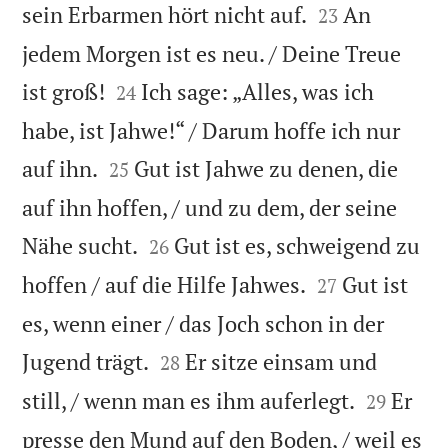


sein Erbarmen hört nicht auf.
An
23
jedem Morgen ist es neu. / Deine Treue


ist groß!
Ich sage: „Alles, was ich
24
habe, ist Jahwe!“ / Darum hoffe ich nur


auf ihn.
Gut ist Jahwe zu denen, die
25
auf ihn hoffen, / und zu dem, der seine


Nähe sucht.
Gut ist es, schweigend zu
26


hoffen / auf die Hilfe Jahwes.
Gut ist
27
es, wenn einer / das Joch schon in der


Jugend trägt.
Er sitze einsam und
28


still, / wenn man es ihm auferlegt.
Er
29
presse den Mund auf den Boden, / weil es