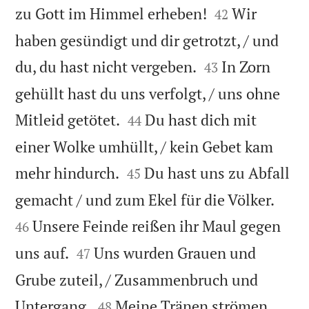


zu Gott im Himmel erheben!
Wir
42
haben gesündigt und dir getrotzt, / und


du, du hast nicht vergeben.
In Zorn
43
gehüllt hast du uns verfolgt, / uns ohne


Mitleid getötet.
Du hast dich mit
44
einer Wolke umhüllt, / kein Gebet kam


mehr hindurch.
Du hast uns zu Abfall
45


gemacht / und zum Ekel für die Völker.
Unsere Feinde reißen ihr Maul gegen
46


uns auf.
Uns wurden Grauen und
47
Grube zuteil, / Zusammenbruch und


Untergang.
Meine Tränen strömen
48