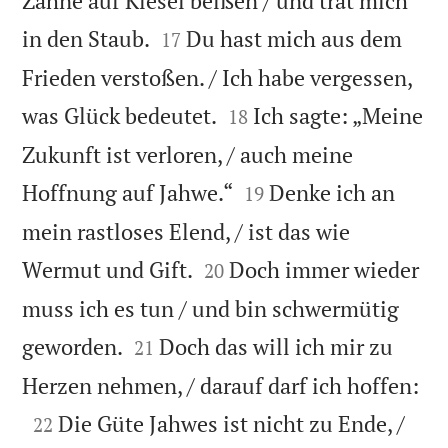
Zähne auf Kiesel beißen / und trat mich


in den Staub.
Du hast mich aus dem
17
Frieden verstoßen. / Ich habe vergessen,


was Glück bedeutet.
Ich sagte: „Meine
18
Zukunft ist verloren, / auch meine


Hoffnung auf Jahwe.“
Denke ich an
19
mein rastloses Elend, / ist das wie


Wermut und Gift.
Doch immer wieder
20
muss ich es tun / und bin schwermütig


geworden.
Doch das will ich mir zu
21

Herzen nehmen, / darauf darf ich hoffen:

Die Güte Jahwes ist nicht zu Ende, /
22