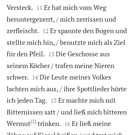


Versteck.
Er hat mich vom Weg
11
heruntergezerrt, / mich zerrissen und


zerfleischt.
Er spannte den Bogen und
12
stellte mich hin, / benutzte mich als Ziel


für den Pfeil.
Die Geschosse aus
13
seinem Köcher / trafen meine Nieren


schwer.
Die Leute meines Volkes
14
lachten mich aus, / ihre Spottlieder hörte


ich jeden Tag.
Er machte mich mit
15
Bitternissen satt / und ließ mich bitteren
[2]


Wermut
trinken.
Er ließ meine
16