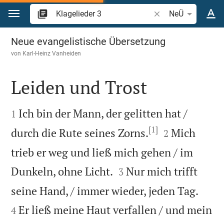
Zum Inhalt springen
Bibelstelle oder Beg
NeÜ
Klagelieder 3
Neue evangelistische Übersetzung
von
Karl-Heinz Vanheiden
Leiden und Trost


Ich bin der Mann, der gelitten hat /
1
[1]


durch die Rute seines Zorns.
Mich
2
trieb er weg und ließ mich gehen / im


Dunkeln, ohne Licht.
Nur mich trifft
3


seine Hand, / immer wieder, jeden Tag.
Er ließ meine Haut verfallen / und mein
4